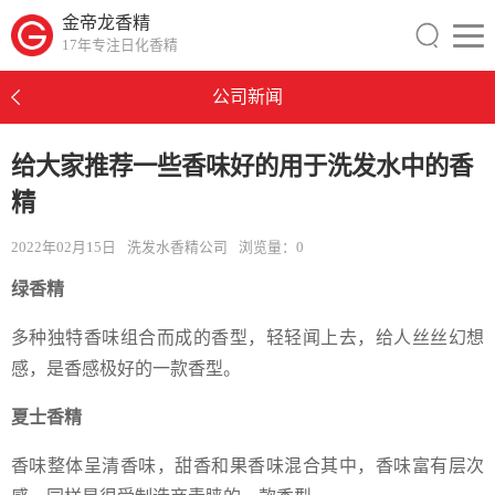
金帝龙香精
17年专注日化香精
公司新闻
给大家推荐一些香味好的用于洗发水中的香
精
2022年02月15日
洗发水香精公司
浏览量：
0
绿香精
多种独特香味组合而成的香型，轻轻闻上去，给人丝丝幻想
感，是香感极好的一款香型。
夏士香精
香味整体呈清香味，甜香和果香味混合其中，香味富有层次