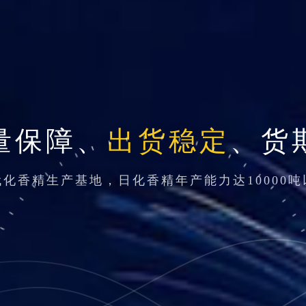
量保障、
出货稳定
、货
代化香精生产基地，日化香精年产能力达10000吨