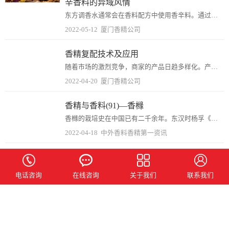
辛香料的异域风情
东方调香水通常会在香料配方中使用香辛料。通过辛辣的香气，来营造出一种神秘的异域风情。香辛料的选取囊括了世界各地特有的香料，大部分来自于远方。通常是一些干的植物种...
2022-05-12
厦门香精公司
香精复配技术及应用
随着市场的激烈竞争，商家的产品日趋多样化。产品的多样化源于口味的多样化，因此选择采用一个高品质香精的同时，各种香精相互搭配显得更为重要。通过复配技术不仅可以达到...
2022-04-20
厦门香精公司
香精与香料(91)—香橼
香橼的栽培史在中国已有二千余年。东汉时杨孚《异物志》（公元1世纪后期）称之为枸椽。唐、宋以后，多称之为香橼。因此，香橼也叫枸橼（Citrus Medica），它...
2022-04-18
中外香料香精第一资讯
香精与香料(72)—柚子酮(Yuzunone)
2009年，日本人又发现了Yuzunone（ユズノン，(6Z,8E)-undeca-6,8,10-trien-3-one ），它是其他柑橘类品种果皮中所没有的化...
电话咨询
在线咨询
关于我们
联系我们
2022-03-30
中外香料香精第一资讯
洞察丨划重点！洗洁精香味趋势在哪里？
洗洁精作为日常生活中必备的清洁用品，近年来，随着经济的增长与发展，人们的生活水平也不断提高，对于洗洁精的需求也不再停留于基础的洁净与去污功能上，需求越来越多样化...