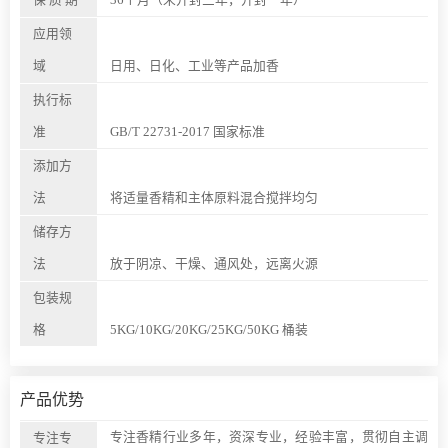
应用领
域
日用、日化、工业等产品加香
执行标
准
GB/T 22731-2017 国家标准
添加方
法
将适量香精和主体原料混合搅拌均匀
储存方
法
放于阴凉、干燥、通风处，远离火源
包装规
格
5KG/10KG/20KG/25KG/50KG 桶装
产品优势
专注香精行业多年，资深专业，经验丰富，贯彻自主调
专注专