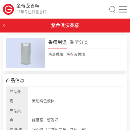
金帝龙香精
17年专注日化香精
紫色浪漫香精
0
香精用途
香型分类
洗涤香精
洗衣液香精
产品信息
产品外
观
流动纯色液体
产品卖
点
纯度高、留香好
保 质 期
36个月（未开封三年，开封一年）