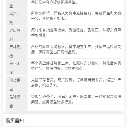
香研发为客户提供优质香型。
业
所见即所得，样品从大货中直接抽取，保障样品和大货
样货一
一致，杜绝货不对版。
致
原材来自指定供应商，质量稳定，香味正，从源头保障
进口原
香型质量。
料
严格的原料采购标准，科学配方生产，多层产品检测制
严格质
度，保障香型出厂质量品质。
检
每个香型经过熟化工序，让原料充分熟化，熟化后的香
熟化工
型产品，香味浓郁、留香更持久。
序
大量库存备货，现货销售，订单可当天发货，缩短生产
现货供
周期，抢占先机。
应
香型品种齐全，可满足客户不同需求，一站式解决香味
品种齐
问题，应用涵盖诸多行业。
全
购买需知