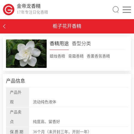
金帝龙香精
17年专注日化香精
栀子花开香精
0
香精用途
香型分类
蜡烛香精
膏霜香精
香薰香氛香精
产品信息
产品外
观
流动纯色液体
产品卖
点
纯度高、留香好
保 质 期
36个月（未开封三年，开封一年）