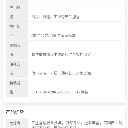
应用领
域
日用、日化、工业等产品加香
执行标
准
GB/T 22731-2017 国家标准
添加方
法
将适量香精和主体原料混合搅拌均匀
储存方
法
放于阴凉、干燥、通风处，远离火源
包装规
格
5KG/10KG/20KG/25KG/50KG 桶装
产品优势
专注香精行业多年，资深专业，经验丰富，贯彻自主调
专注专