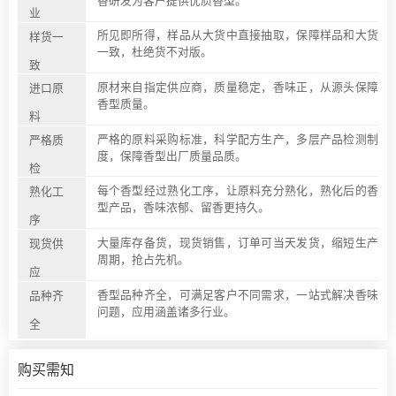
香研发为客户提供优质香型。
业
所见即所得，样品从大货中直接抽取，保障样品和大货
样货一
一致，杜绝货不对版。
致
原材来自指定供应商，质量稳定，香味正，从源头保障
进口原
香型质量。
料
严格的原料采购标准，科学配方生产，多层产品检测制
严格质
度，保障香型出厂质量品质。
检
每个香型经过熟化工序，让原料充分熟化，熟化后的香
熟化工
型产品，香味浓郁、留香更持久。
序
大量库存备货，现货销售，订单可当天发货，缩短生产
现货供
周期，抢占先机。
应
香型品种齐全，可满足客户不同需求，一站式解决香味
品种齐
问题，应用涵盖诸多行业。
全
购买需知