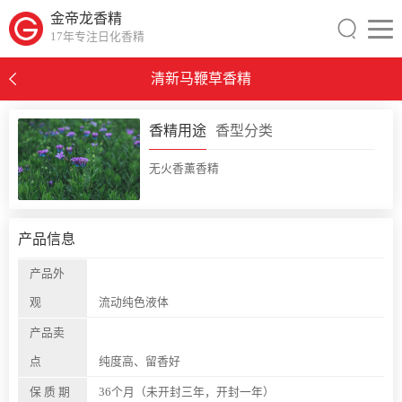
金帝龙香精
17年专注日化香精
清新马鞭草香精
0
香精用途
香型分类
无火香薰香精
产品信息
产品外
观
流动纯色液体
产品卖
点
纯度高、留香好
保 质 期
36个月（未开封三年，开封一年）