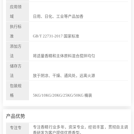
应用领
域
日用、日化、工业等产品加香
执行标
准
GB/T 22731-2017 国家标准
添加方
法
将适量香精和主体原料混合搅拌均匀
储存方
法
放于阴凉、干燥、通风处，远离火源
包装规
格
5KG/10KG/20KG/25KG/50KG 桶装
产品优势
专注香精行业多年，资深专业，经验丰富，贯彻自主调
专注专
香研发为客户提供优质香型。