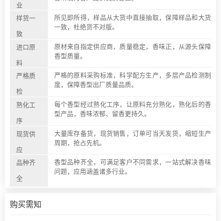
业
所见即所得，样品从大货中直接抽取，保障样品和大货
样货一
一致，杜绝货不对版。
致
原材来自指定供应商，质量稳定，香味正，从源头保障
进口原
香型质量。
料
严格的原料采购标准，科学配方生产，多层产品检测制
严格质
度，保障香型出厂质量品质。
检
每个香型经过熟化工序，让原料充分熟化，熟化后的香
熟化工
型产品，香味浓郁、留香更持久。
序
大量库存备货，现货销售，订单可当天发货，缩短生产
现货供
周期，抢占先机。
应
香型品种齐全，可满足客户不同需求，一站式解决香味
品种齐
问题，应用涵盖诸多行业。
全
购买需知