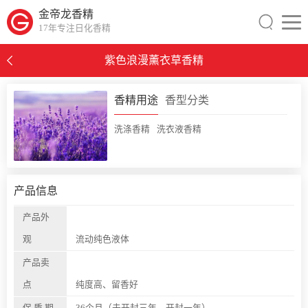
金帝龙香精
17年专注日化香精
紫色浪漫薰衣草香精
0
香精用途
香型分类
洗涤香精
洗衣液香精
产品信息
产品外
观
流动纯色液体
产品卖
点
纯度高、留香好