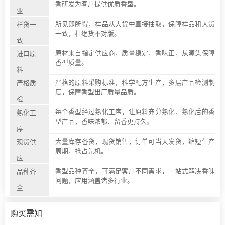
香研发为客户提供优质香型。
业
所见即所得，样品从大货中直接抽取，保障样品和大货
样货一
一致，杜绝货不对版。
致
原材来自指定供应商，质量稳定，香味正，从源头保障
进口原
香型质量。
料
严格的原料采购标准，科学配方生产，多层产品检测制
严格质
度，保障香型出厂质量品质。
检
每个香型经过熟化工序，让原料充分熟化，熟化后的香
熟化工
型产品，香味浓郁、留香更持久。
序
大量库存备货，现货销售，订单可当天发货，缩短生产
现货供
周期，抢占先机。
应
香型品种齐全，可满足客户不同需求，一站式解决香味
品种齐
问题，应用涵盖诸多行业。
全
购买需知