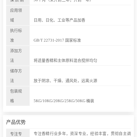
保 质 期
36个月（未开封三年，开封一年）
应用领
域
日用、日化、工业等产品加香
执行标
准
GB/T 22731-2017 国家标准
添加方
法
将适量香精和主体原料混合搅拌均匀
储存方
法
放于阴凉、干燥、通风处，远离火源
包装规
格
5KG/10KG/20KG/25KG/50KG 桶装
产品优势
专注香精行业多年，资深专业，经验丰富，贯彻自主调
专注专