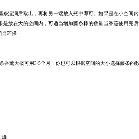
藤条湿润后取出，再将另一端放入瓶中即可。如果是在小空间内
果是放在大的空间内，可适当增加藤条棒的数量当香薰使用完后
相当环保
藤条香薰大概可用3-5个月，你也可以根据空间的大小选择藤条的
定哦。