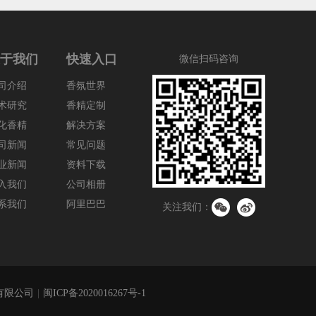
于我们
快速入口
微信扫码咨询
司介绍
香氛世界
术研究
香精定制
化香精
解决方案
司新闻
常见问题
业新闻
资料下载
入我们
公司相册
系我们
阿里巴巴
关注我们：
有限公司
|
闽ICP备2020016267号-1