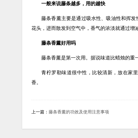
一般来说藤条越多，用的越快
藤条香薰主要是通过吸水性、吸油性和挥发
花头，进而散发到空气中，香气的浓淡就通过增
藤条香薰好用吗
藤条香薰是第一次用。据说味道比蜡烛的重
青柠罗勒味道很中性，比较清新，放在家里
香。
上一篇：
藤条香薰的功效及使用注意事项