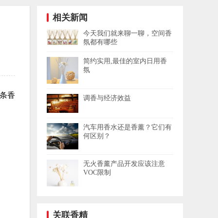
相关新闻
今天我们就来聊一聊，空间香
氛都有哪些
简约实用,最佳的室内日用香
氛
条香
调香与经济效益
汽车用香水还是香薰？它们有
何区别？
无火香薰产品开发应该注意
VOC限制
关联香精