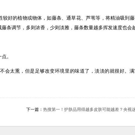
性较好的植物或物体，如藤条、通草花、芦苇等，将精油吸到藤
减藤条调节，多则浓香，少则淡雅，藤条数量越多挥发速度也会
一点。
不会太熏，但是足够改变环境里的味道了，淡淡的就很好。满
下一篇：
热搜第一！护肤品用得越多皮肤可能越差？央视