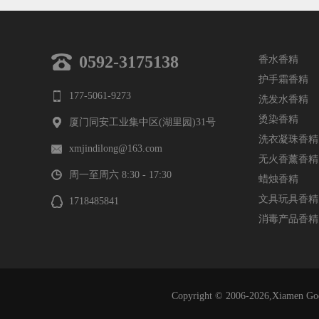
0592-3175138
香水香精
护手霜香精
177-5061-9273
洗发水香精
烫染香精
厦门同安工业集中区(湖里园)31号
洗衣凝珠香精
xmjindilong@163.com
无火香薰香精
周一至周六 8:30 - 17:30
蜡烛香精
文具玩具香精
1718485841
消毒产品香精
Copyright © 2006-2026,Xiamen Godel