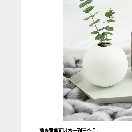
藤条香薰可以放一到三个月。