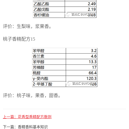
评价：生梨味，浆果香。
桃子香精配方15
评价：桃子味，果香，甜香。
上一篇：
花香型香精配方数则
下一篇：
香精香料基本知识