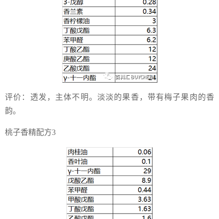
评价：透发，主体不明。淡淡的果香，带有梅子果肉的香
韵。
桃子香精配方3