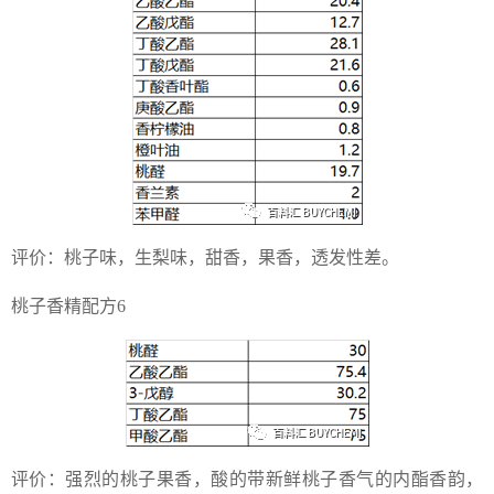
评价：桃子味，生梨味，甜香，果香，透发性差。
桃子香精配方6
评价：强烈的桃子果香，酸的带新鲜桃子香气的内酯香韵，