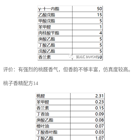
评价：有强烈的桃醛香气，但香韵不够丰富，仿真度较高。
桃子香精配方14