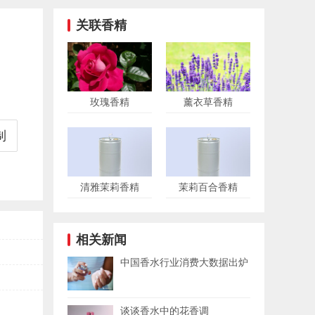
关联香精
玫瑰香精
薰衣草香精
制
清雅茉莉香精
茉莉百合香精
相关新闻
中国香水行业消费大数据出炉
谈谈香水中的花香调