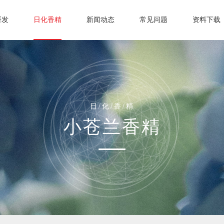
研发
日化香精
新闻动态
常见问题
资料下载
日/化/香/精
小苍兰香精