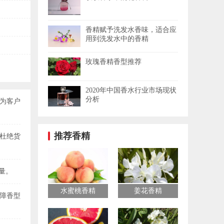
香精赋予洗发水香味，适合应
用到洗发水中的香精
玫瑰香精香型推荐
2020年中国香水行业市场现状
分析
为客户
推荐香精
杜绝货
量。
水蜜桃香精
姜花香精
障香型