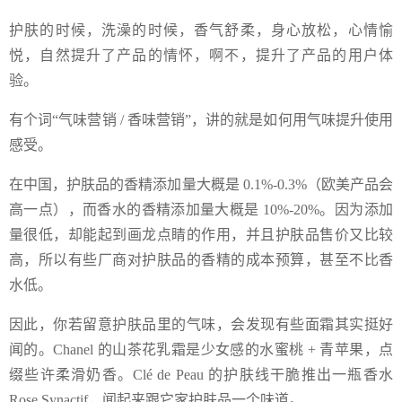
护肤的时候，洗澡的时候，香气舒柔，身心放松，心情愉
悦，自然提升了产品的情怀，啊不，提升了产品的用户体
验。
有个词“气味营销 / 香味营销”，讲的就是如何用气味提升使用
感受。
在中国，护肤品的香精添加量大概是 0.1%-0.3%（欧美产品会
高一点），而香水的香精添加量大概是 10%-20%。因为添加
量很低，却能起到画龙点睛的作用，并且护肤品售价又比较
高，所以有些厂商对护肤品的香精的成本预算，甚至不比香
水低。
因此，你若留意护肤品里的气味，会发现有些面霜其实挺好
闻的。Chanel 的山茶花乳霜是少女感的水蜜桃 + 青苹果，点
缀些许柔滑奶香。Clé de Peau 的护肤线干脆推出一瓶香水
Rose Synactif，闻起来跟它家护肤品一个味道。