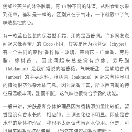
例如丝芙兰的沐浴胶囊，有 14 种不同的味道，从甜食到水果
到花草，基料是一样的，区别只在于气味，一下就戳中了气
味收集控的心。
有一款蓝色包装的保湿型手霜，用的是西普调。许多网友说
闻起来像香奈儿的 Coco 小姐，其实是因为西普调（chypre）
有一个共同的架构“香柠檬 + 玫瑰、茉莉花 + 广藿香、劳丹
脂、橡树苔”，因此闻起来总感觉有点像。劳丹脂
（labdanum）是我们常说的岩蔷薇，气味暖甜，是琥珀香调
（amber）的主要原料；橡树苔（oakmoss）闻起来有种湿润
的植物根茎混杂木质气息。因为尾香丰富，所以西普调的特
征是温暖丰润，甜而不腻，这气味也很符合手霜的功能。
一般来讲，护肤品和身体护理品因为香精添加量比较低，留
香是没有香水长的，相应的，三调变化也不明显。即使是香
水型的身体护理品，我也不太建议代替香水使用。但是，可
以用来跟香水搭配使用。（当然不建议把香水喷脸上……）