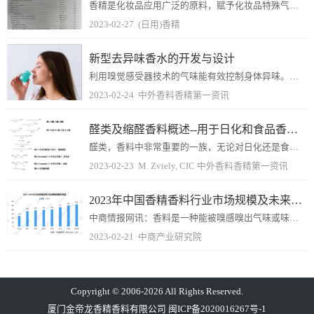
香精是化妆品应用广泛的原料，赋予化妆品特殊气味，使产品气味怡人、舒适，提高产品使用体验感。但是为什么市场面上越来越多的化妆品标榜着“无香精”、“无香型”?什么是...
2023-02-27
(日用)香精
新型去异味香水的开发与设计
利用嗅觉感受器技术的气味能有效控制身体异味。各种令人不快的气味，如身体异味，正在成为一个社会问题，部分原因是全球变暖和生活方式的多样化。根据Statista汇编...
2023-02-24
中外香料香精第一资讯
醛类及缩醛香料概述--用于日化和食品香精中的原料
醛类，香料中非常重要的一族，无论对日化还是食用香精都有不可忽视的香气贡献。最早用于香水的一组醛类是辛醛/癸醛/壬醛。1921年，它们最早被CHANNEL公司添加...
2023-02-23
M. Zviely, CIC 中外香料香精第一资讯
2023年中国香精香料行业市场规模及未来发展趋势预测分析
中商情报网讯：香料是一种能被嗅感嗅出气味或味感尝出香味的物质；香精则是由多种香料、溶剂或载体及其辅料调配而成的芳香类混合物。香精香料下游应用领域广泛，是食品、饮...
2023-02-21
中商产业研究院
Copyright © 2006-2026 All Rights Reserved.
厦门金帝龙香精香料有限公司
闽ICP备2020016267号-1