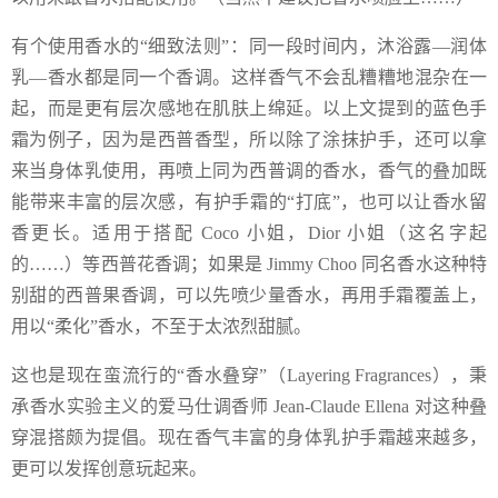
有个使用香水的“细致法则”：同一段时间内，沐浴露—润体
乳—香水都是同一个香调。这样香气不会乱糟糟地混杂在一
起，而是更有层次感地在肌肤上绵延。以上文提到的蓝色手
霜为例子，因为是西普香型，所以除了涂抹护手，还可以拿
来当身体乳使用，再喷上同为西普调的香水，香气的叠加既
能带来丰富的层次感，有护手霜的“打底”，也可以让香水留
香更长。适用于搭配 Coco 小姐，Dior 小姐（这名字起
的……）等西普花香调；如果是 Jimmy Choo 同名香水这种特
别甜的西普果香调，可以先喷少量香水，再用手霜覆盖上，
用以“柔化”香水，不至于太浓烈甜腻。
这也是现在蛮流行的“香水叠穿”（Layering Fragrances），秉
承香水实验主义的爱马仕调香师 Jean-Claude Ellena 对这种叠
穿混搭颇为提倡。现在香气丰富的身体乳护手霜越来越多，
更可以发挥创意玩起来。