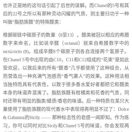
也许正是她的这句话引起了后世的误解。而Chanel的5号和其
后的22号之所以有那种灵动闪耀的气质，则主要归功于一种
叫做“脂肪族醛”的特殊醛类：
根据碳链中碳原子的数量（8至13），醛类被冠以相应的希腊
数字来命名，比如说辛醛（octanal）就来自希腊数字中的
οκτώ/octo (8)，组成辛醛8个碳原子则各自连接两个氢原子。
在Chanel 5号中出现的由C10，C11和C12组成的“花束”是如此
受欢迎，以致后来的所有“醛香”几乎都使用了这种组合，从
而营造出一种充满气泡感而“香气袭人”的效果。这种用法相
当独特而具有代表性，以致于很多香水爱好者都把它和醛类
本身的味道弄混淆了。脂肪族醛有柑橘类和花香的气息，同
时还带有明显的脂类/蜡质/香皂的味道。后一种特质在某只大
量使用了脂肪族醛的现代香水中表现得再明显不过了：Dolce
& Gabanna的Sicily —— 那种标志性的皂感一闻即知。作为练
习，你可以同时对比Sicily和Chanel 5号的味道，你会发现两