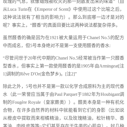
玫瑰的气息，就像蜡烛被吹灭的那一刻散发出来的味道”（自
从Luca Turin在《Emperor of Scent》中使用过这个比喻之后，
这种说法就有了相当的影响力）。那么到底哪一边才是对的
呢？事实上，“醛香”的真面目要比这两种说法都复杂得多。
虽然醛香的确是因为在1921被大量运用于Chanel No.5的配方
中而成名，但5号本身绝对不是第一支使用醛香的香水:
“尽管问世于20年代中期的Chanel No.5经常被当作第一只醛香
型香水，但事实上第一款使用醛香的是1905年由Armingeat[注
1]调制的Rêve D'Or(金色梦乡)。[注2]”
除此之外，5号也并不是第一款以化学合成原料为主的现代香
水（此一荣誉应当属于由Paul Parquet于1882年为Houbigant调
制的Fougère Royale（皇家蕨类））。醛类本身是一种有机化
合物，在许多自然界的材料中就能看到它们的身影（比如说
从橙皮中提取而来柑橘精油，以及玫瑰精油，松针精华、香
茅油、肉桂皮等等~它们甚至存在于牛类的心肌中）。好几种