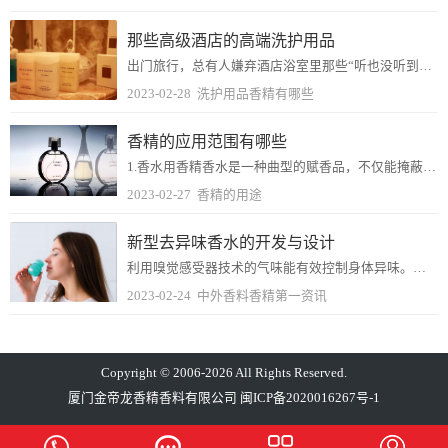
那些高级酒店的高端洗护用品
出门旅行，总有人嫌弃酒店浴室里那些“听也没听到过的牌子”有木有？越是在细节处体现高级感的酒店，越是会在浴室化妆台上里出现一些识别度不高牌子。不要看低了它们，这些...
2023-02-28
洗护用品香精有哪些
香精的应用范围有哪些
1.香水用香精香水是一种曲型的赋香品，不仅能掩蔽不快气味，不能给人以清爽的感觉。所以有越来越多的人喜欢使用。不只是妇女使用的多了，而且男子也喜欢使用，并成为人们...
2023-02-27
香精的用途
新型去异味香水的开发与设计
利用嗅觉感受器技术的气味能有效控制身体异味。各种令人不快的气味，如身体异味，正在成为一个社会问题，部分原因是全球变暖和生活方式的多样化。根据Statista汇编...
2023-02-24
中外香料香精第一资讯
Copyright © 2006-2026 All Rights Reserved.
厦门金帝龙香精香料有限公司
闽ICP备2020016267号-1