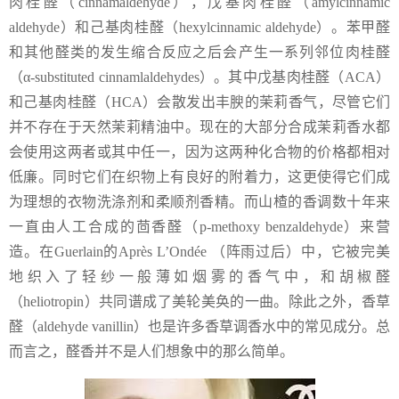
肉桂醛（cinnamaldehyde），戊基肉桂醛（amylcinnamic
aldehyde）和己基肉桂醛（hexylcinnamic aldehyde）。苯甲醛
和其他醛类的发生缩合反应之后会产生一系列邻位肉桂醛
（α-substituted cinnamlaldehydes）。其中戊基肉桂醛（ACA）
和己基肉桂醛（HCA）会散发出丰腴的茉莉香气，尽管它们
并不存在于天然茉莉精油中。现在的大部分合成茉莉香水都
会使用这两者或其中任一，因为这两种化合物的价格都相对
低廉。同时它们在织物上有良好的附着力，这更使得它们成
为理想的衣物洗涤剂和柔顺剂香精。而山楂的香调数十年来
一直由人工合成的茴香醛（p-methoxy benzaldehyde）来营
造。在Guerlain的Après L’Ondée （阵雨过后）中，它被完美
地织入了轻纱一般薄如烟雾的香气中，和胡椒醛
（heliotropin）共同谱成了美轮美奂的一曲。除此之外，香草
醛（aldehyde vanillin）也是许多香草调香水中的常见成分。总
而言之，醛香并不是人们想象中的那么简单。