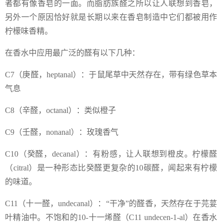
者都有像香皂的一面。而脂肪族醛之所以让人联想到香皂，
另外一个原因恰好就是长期以来在香皂制造中它们都被用作
柠檬味香精。
在香水中应用最广泛的醛有以下几种：
C7（庚醛，heptanal）：于鼠尾草中天然存在，带有绿色草本
气息
C8（辛醛，octanal）：类似橙子
C9（壬醛，nonanal）：玫瑰香气
C10（癸醛，decanal）：有粉感，让人联想到橙皮。柠檬醛
（citral）是一种形态比癸醛更复杂的10碳醛，闻起来有柠檬
的味道。
C11（十一醛，undecanal）：“干净”的醛香，天然存在于芫荽
叶精油中。不饱和的10-十一烯醛（C11 undecen-1-al）在香水