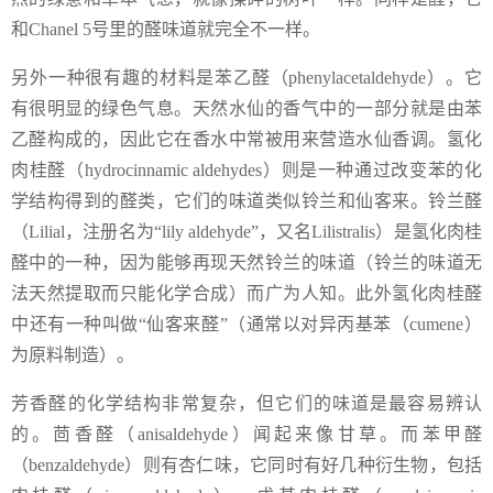
和Chanel 5号里的醛味道就完全不一样。
另外一种很有趣的材料是苯乙醛（phenylacetaldehyde）。它
有很明显的绿色气息。天然水仙的香气中的一部分就是由苯
乙醛构成的，因此它在香水中常被用来营造水仙香调。氢化
肉桂醛（hydrocinnamic aldehydes）则是一种通过改变苯的化
学结构得到的醛类，它们的味道类似铃兰和仙客来。铃兰醛
（Lilial，注册名为“lily aldehyde”，又名Lilistralis）是氢化肉桂
醛中的一种，因为能够再现天然铃兰的味道（铃兰的味道无
法天然提取而只能化学合成）而广为人知。此外氢化肉桂醛
中还有一种叫做“仙客来醛”（通常以对异丙基苯（cumene）
为原料制造）。
芳香醛的化学结构非常复杂，但它们的味道是最容易辨认
的。茴香醛（anisaldehyde）闻起来像甘草。而苯甲醛
（benzaldehyde）则有杏仁味，它同时有好几种衍生物，包括