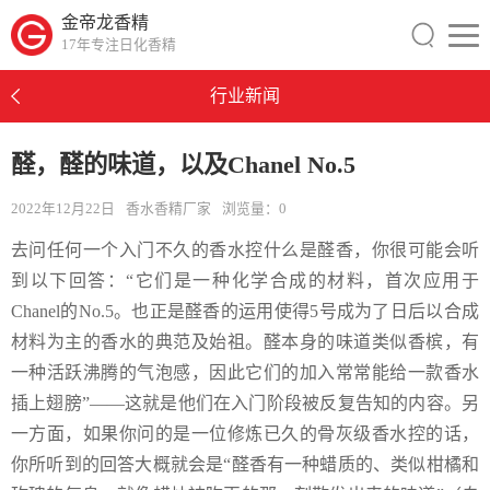
金帝龙香精
17年专注日化香精
行业新闻
醛，醛的味道，以及Chanel No.5
2022年12月22日
香水香精厂家
浏览量：
0
去问任何一个入门不久的香水控什么是醛香，你很可能会听
到以下回答：“它们是一种化学合成的材料，首次应用于
Chanel的No.5。也正是醛香的运用使得5号成为了日后以合成
材料为主的香水的典范及始祖。醛本身的味道类似香槟，有
一种活跃沸腾的气泡感，因此它们的加入常常能给一款香水
插上翅膀”——这就是他们在入门阶段被反复告知的内容。另
一方面，如果你问的是一位修炼已久的骨灰级香水控的话，
你所听到的回答大概就会是“醛香有一种蜡质的、类似柑橘和