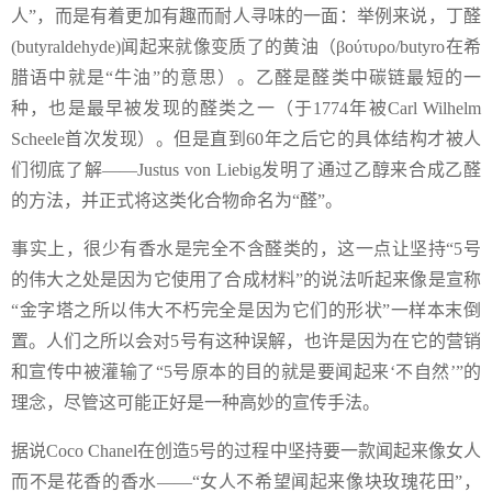
人”，而是有着更加有趣而耐人寻味的一面：举例来说，丁醛
(butyraldehyde)闻起来就像变质了的黄油（βούτυρο/butyro在希
腊语中就是“牛油”的意思）。乙醛是醛类中碳链最短的一
种，也是最早被发现的醛类之一（于1774年被Carl Wilhelm
Scheele首次发现）。但是直到60年之后它的具体结构才被人
们彻底了解——Justus von Liebig发明了通过乙醇来合成乙醛
的方法，并正式将这类化合物命名为“醛”。
事实上，很少有香水是完全不含醛类的，这一点让坚持“5号
的伟大之处是因为它使用了合成材料”的说法听起来像是宣称
“金字塔之所以伟大不朽完全是因为它们的形状”一样本末倒
置。人们之所以会对5号有这种误解，也许是因为在它的营销
和宣传中被灌输了“5号原本的目的就是要闻起来‘不自然’”的
理念，尽管这可能正好是一种高妙的宣传手法。
据说Coco Chanel在创造5号的过程中坚持要一款闻起来像女人
而不是花香的香水——“女人不希望闻起来像块玫瑰花田”，