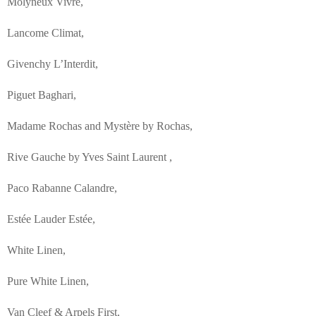
Molyneux Vivre,
Lancome Climat,
Givenchy L’Interdit,
Piguet Baghari,
Madame Rochas and Mystère by Rochas,
Rive Gauche by Yves Saint Laurent ,
Paco Rabanne Calandre,
Estée Lauder Estée,
White Linen,
Pure White Linen,
Van Cleef & Arpels First,