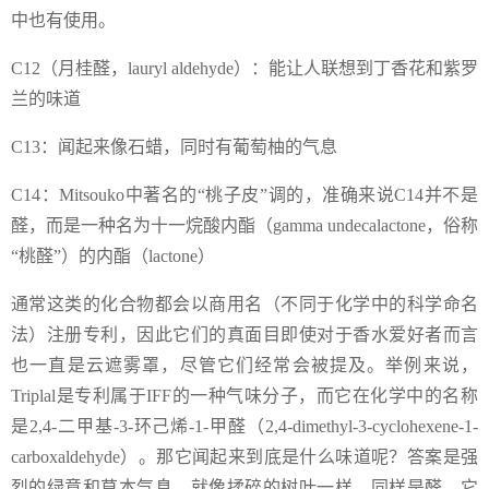
中也有使用。
C12（月桂醛，lauryl aldehyde）：能让人联想到丁香花和紫罗
兰的味道
C13：闻起来像石蜡，同时有葡萄柚的气息
C14：Mitsouko中著名的“桃子皮”调的，准确来说C14并不是
醛，而是一种名为十一烷酸内酯（gamma undecalactone，俗称
“桃醛”）的内酯（lactone）
通常这类的化合物都会以商用名（不同于化学中的科学命名
法）注册专利，因此它们的真面目即使对于香水爱好者而言
也一直是云遮雾罩，尽管它们经常会被提及。举例来说，
Triplal是专利属于IFF的一种气味分子，而它在化学中的名称
是2,4-二甲基-3-环己烯-1-甲醛（2,4-dimethyl-3-cyclohexene-1-
carboxaldehyde）。那它闻起来到底是什么味道呢？答案是强
烈的绿意和草本气息，就像揉碎的树叶一样。同样是醛，它