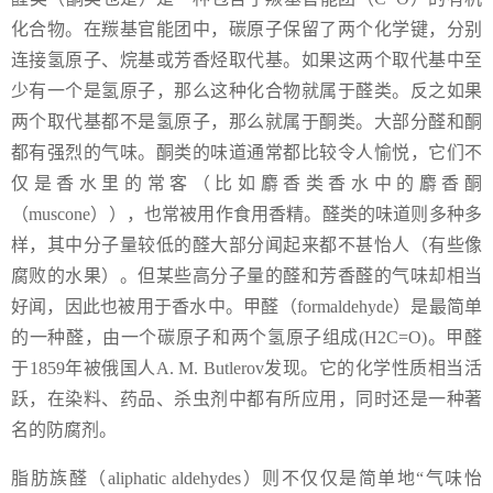
化合物。在羰基官能团中，碳原子保留了两个化学键，分别
连接氢原子、烷基或芳香烃取代基。如果这两个取代基中至
少有一个是氢原子，那么这种化合物就属于醛类。反之如果
两个取代基都不是氢原子，那么就属于酮类。大部分醛和酮
都有强烈的气味。酮类的味道通常都比较令人愉悦，它们不
仅是香水里的常客（比如麝香类香水中的麝香酮
（muscone）），也常被用作食用香精。醛类的味道则多种多
样，其中分子量较低的醛大部分闻起来都不甚怡人（有些像
腐败的水果）。但某些高分子量的醛和芳香醛的气味却相当
好闻，因此也被用于香水中。甲醛（formaldehyde）是最简单
的一种醛，由一个碳原子和两个氢原子组成(H2C=O)。甲醛
于1859年被俄国人A. M. Butlerov发现。它的化学性质相当活
跃，在染料、药品、杀虫剂中都有所应用，同时还是一种著
名的防腐剂。
脂肪族醛（aliphatic aldehydes）则不仅仅是简单地“气味怡