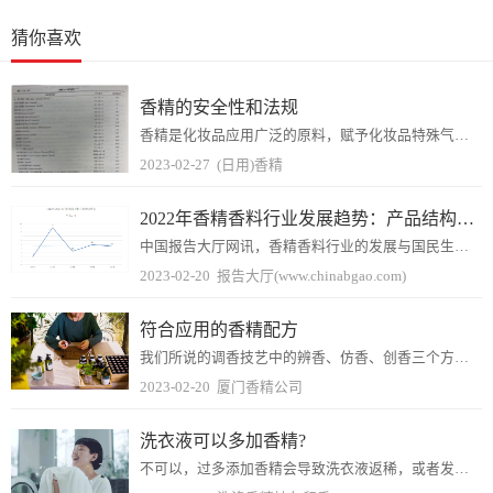
猜你喜欢
香精的安全性和法规
香精是化妆品应用广泛的原料，赋予化妆品特殊气味，使产品气味怡人、舒适，提高产品使用体验感。但是为什么市场面上越来越多的化妆品标榜着“无香精”、“无香型”?什么是...
2023-02-27
(日用)香精
2022年香精香料行业发展趋势：产品结构往复合型发展
中国报告大厅网讯，香精香料行业的发展与国民生活水平和消费水平紧密相关，香精香料的发展与国家有关利好政策分不开。目前我国高端香精香料市场发展潜力大，产品也逐渐往高...
2023-02-20
报告大厅(www.chinabgao.com)
符合应用的香精配方
我们所说的调香技艺中的辨香、仿香、创香三个方面。仿香和创香是香精处方的工作范畴。香精处方的工作有一定的要求和方法，是调香技艺的具体表现，日用化学品香精的调香技艺...
2023-02-20
厦门香精公司
洗衣液可以多加香精?
不可以，过多添加香精会导致洗衣液返稀，或者发白，添加香精量是有一个饱和度的，想要做香味比较持久、浓郁的洗衣液，不是多加香精就可以的，加再多的香精，也不能提高留香...