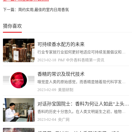
下一篇：
简约实用,最佳的室内日用香氛
猜你喜欢
可持续香水配方的未来
行业专家就行业如何更好地适应可持续发展倡议和消费者需求发表意见。2022年10月，国际时尚集团在其第38届年度星光之夜晚会和颁奖典礼上授予芬美意可持续发展奖。芬...
2023-02-18
P&F 中外香料香精第一资讯
香精的常识及现代技术
嗅觉是人类的原始感觉，而香精是随着现代科学发展而出现的产物。现代香精已经不是以往印象中凭借调香师的嗅觉和经验将不同种香原料互相搭配得到的混合物，它的开发将越来越...
2023-02-09
美丽研制
对话孙宝国院士：香料为何让人如此“上头”？
香料的历史十分悠久。在人类文明诞生之初，植物所散发出来的香气引起了人类的注意。这些香味物质被用于祭祀、丧葬，而后又被运用在装饰和饮食当中。香料也成为了贸易中的重...
2023-02-04
央广网