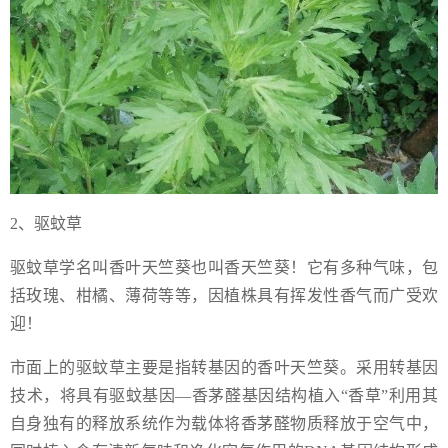
2、驱蚊草
驱蚊草学名叫香叶天竺葵也叫香天竺葵！它有多种气味，包
括玫瑰、柑橘、薄荷等等，因植株具有挥发性香气而广受欢
迎！
市面上的驱蚊草主要是指转基因的香叶天竺葵。采用转基因
技术，将具有驱蚊基因—香茅醛基因结构植入“香草”利用其
自身独有的释放系统作为载体将香茅醛物质释放于空气中，