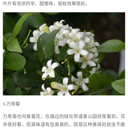
叶片有浓浓的辛、甜香味，驱蚊效果很好。
6.万寿菊
万寿菊也叫臭菊花，在路边的绿化带或者公园经常看到。花
多很好看，但是味道有些臭臭的，就是这种臭味另蚊虫不敢