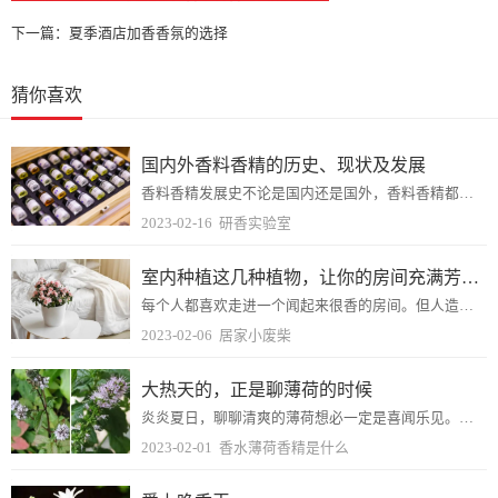
下一篇：
夏季酒店加香香氛的选择
猜你喜欢
国内外香料香精的历史、现状及发展
香料香精发展史不论是国内还是国外，香料香精都有着非常悠久的历史。据记载，公元前3500年埃及皇帝曼乃斯等墓里就发现了似是树脂或香膏所散发出的香气，而我国早在50...
2023-02-16
研香实验室
室内种植这几种植物，让你的房间充满芳香，净化空气，芬芳室内
每个人都喜欢走进一个闻起来很香的房间。但人造香料可能具有潜在毒性，尤其是对儿童或宠物，以及有敏感、肺部问题或呼吸问题的成年人。芬芳的室内植物可以更安全地将令人愉...
2023-02-06
居家小废柴
大热天的，正是聊薄荷的时候
炎炎夏日，聊聊清爽的薄荷想必一定是喜闻乐见。从小时候吃不腻的绿色口香糖，到长大后第一口Mojito鸡尾酒，再到“清新宜人”的爆珠香烟，薄荷的气味和口感大家再熟悉...
2023-02-01
香水薄荷香精是什么