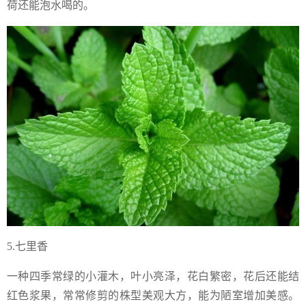
荷还能泡水喝的。
5.七里香
一种四季常绿的小灌木，叶小亮泽，花白繁密，花后还能结
红色浆果，常常修剪的株型美观大方，能为陋室增加美感。