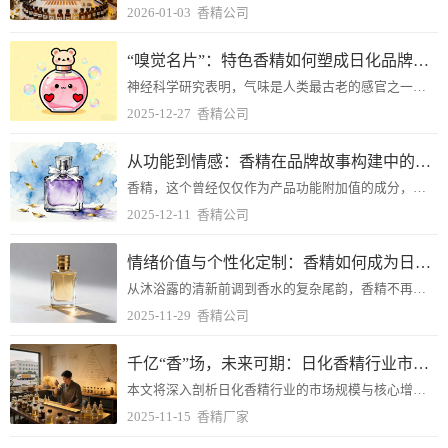
2026-01-03
香精公司
“嗅觉名片”：特色香精如何塑成日化品牌的隐形标识
神经科学研究表明，气味是人类最古老的感官之一，与记忆和情绪的联系最为直接。当特定气味与品牌建立稳定关联时，便形成了难以复制的竞争优势。
2025-12-27
香精公司
从功能到情感：香精在品牌故事构建中的核心作用
香精，这个曾经仅仅作为产品功能附加值的成分，如今已演变为品牌叙事中的核心角色，成为连接产品功能与消费者情感的关键桥梁。
2025-12-11
香精公司
情绪价值与个性化定制：香精如何成为日化品牌的营销新引擎
从沐浴露的清新前调到香水的复杂尾韵，香精不再仅仅是产品的附加属性，而是化身为品牌与消费者建立情感连接的桥梁，成为驱动购买决策的新引擎。
2025-11-29
香精公司
千亿“香”场，未来可期：日化香精行业市场规模与增长动力分析
本文将深入剖析日化香精行业的市场规模与核心增长动力，探寻这片“香”场未来的机遇所在。
2025-11-15
香精厂家