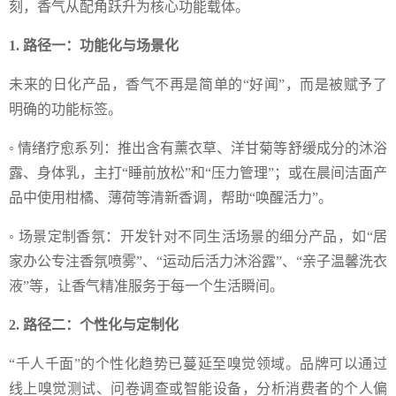
刻，香气从配角跃升为核心功能载体。
1. 路径一：功能化与场景化
未来的日化产品，香气不再是简单的“好闻”，而是被赋予了
明确的功能标签。
◦ 情绪疗愈系列：推出含有薰衣草、洋甘菊等舒缓成分的沐浴
露、身体乳，主打“睡前放松”和“压力管理”；或在晨间洁面产
品中使用柑橘、薄荷等清新香调，帮助“唤醒活力”。
◦ 场景定制香氛：开发针对不同生活场景的细分产品，如“居
家办公专注香氛喷雾”、“运动后活力沐浴露”、“亲子温馨洗衣
液”等，让香气精准服务于每一个生活瞬间。
2. 路径二：个性化与定制化
“千人千面”的个性化趋势已蔓延至嗅觉领域。品牌可以通过
线上嗅觉测试、问卷调查或智能设备，分析消费者的个人偏