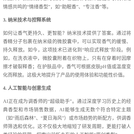
情感共鸣的“情绪香型”，如“助眠香”、“专注香”等。
3. 纳米技术与控释系统
如何让香气更持久、更智能？纳米技术提供了答案。通过将
香精分子包裹在纳米级的微胶囊中，可以实现香气的缓慢、
持久释放。如今，这项技术已进化到“响应式释放”阶段。例
如，在洗衣液中，微胶囊附着在织物上，只有在穿着时因摩
擦才破裂释香；在护肤品中，香气可根据皮肤pH值或温度变
化而释放。这极大地提升了产品的使用体验和功能性价值。
4. 人工智能与创意生成
AI正在成为调香师的“超级助手”。通过深度学习历史上的经
典香型和市场销售数据，AI能够生成无数个符合特定主题
（如“雨后森林”、“夏日海风”）或市场趋势的新配方，供调香
师筛选和优化。这不仅极大地缩短了研发周期，更能打破人