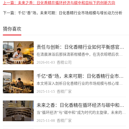
上一篇：
未来之香：日化香精在循环经济与碳中和目标下的创新方向
下一篇：
千亿“香”场，未来可期：日化香精行业市场规模与增长动力分析
猜你喜欢
责任与创新：日化香精行业如何平衡感官体验与生态友好？
在清晨淋浴后那抹清新柑橘香中，在洗衣晾晒后衣物飘散的淡雅花香里，日化香精悄无声息地塑造着我们的日常生活体验。
2026-01-03
香精公司
千亿“香”场，未来可期：日化香精行业市场规模与增长动力分析
本文将深入剖析日化香精行业的市场规模与核心增长动力，探寻这片“香”场未来的机遇所在。
2025-11-15
香精厂家
未来之香：日化香精在循环经济与碳中和目标下的创新方向
当“循环经济”与“碳中和”成为时代的主旋律，未来的香气，将不再仅仅关乎嗅觉的愉悦，更是一场关于可持续性、科技与责任的深刻变革。
2025-11-08
香精厂家