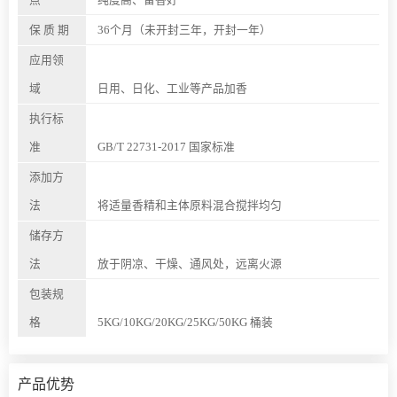
保 质 期
36个月（未开封三年，开封一年）
应用领
域
日用、日化、工业等产品加香
执行标
准
GB/T 22731-2017 国家标准
添加方
法
将适量香精和主体原料混合搅拌均匀
储存方
法
放于阴凉、干燥、通风处，远离火源
包装规
格
5KG/10KG/20KG/25KG/50KG 桶装
产品优势