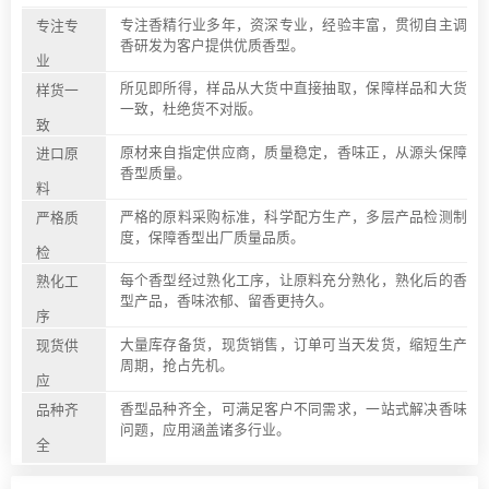
专注香精行业多年，资深专业，经验丰富，贯彻自主调
专注专
香研发为客户提供优质香型。
业
所见即所得，样品从大货中直接抽取，保障样品和大货
样货一
一致，杜绝货不对版。
致
原材来自指定供应商，质量稳定，香味正，从源头保障
进口原
香型质量。
料
严格的原料采购标准，科学配方生产，多层产品检测制
严格质
度，保障香型出厂质量品质。
检
每个香型经过熟化工序，让原料充分熟化，熟化后的香
熟化工
型产品，香味浓郁、留香更持久。
序
大量库存备货，现货销售，订单可当天发货，缩短生产
现货供
周期，抢占先机。
应
香型品种齐全，可满足客户不同需求，一站式解决香味
品种齐
问题，应用涵盖诸多行业。
全