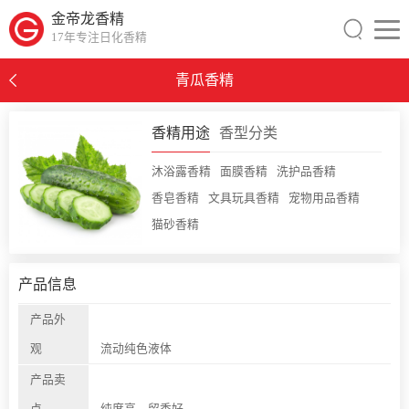
金帝龙香精
17年专注日化香精
青瓜香精
0
香精用途
香型分类
沐浴露香精
面膜香精
洗护品香精
香皂香精
文具玩具香精
宠物用品香精
猫砂香精
产品信息
产品外
观
流动纯色液体
产品卖
点
纯度高、留香好