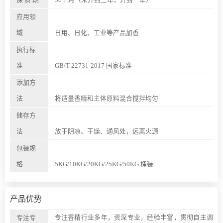
应用领
域
日用、日化、工业等产品加香
执行标
准
GB/T 22731-2017 国家标准
添加方
法
将适量香精和主体原料混合搅拌均匀
储存方
法
放于阴凉、干燥、通风处，远离火源
包装规
格
5KG/10KG/20KG/25KG/50KG 桶装
产品优势
专注香精行业多年，资深专业，经验丰富，贯彻自主调
专注专