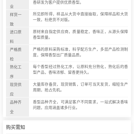
香研发为客户提供优质香型。
业
所见即所得，样品从大货中直接抽取，保障样品和大货
样货一
一致，杜绝货不对版。
致
原材来自指定供应商，质量稳定，香味正，从源头保障
进口原
香型质量。
料
严格的原料采购标准，科学配方生产，多层产品检测制
严格质
度，保障香型出厂质量品质。
检
每个香型经过熟化工序，让原料充分熟化，熟化后的香
熟化工
型产品，香味浓郁、留香更持久。
序
大量库存备货，现货销售，订单可当天发货，缩短生产
现货供
周期，抢占先机。
应
香型品种齐全，可满足客户不同需求，一站式解决香味
品种齐
问题，应用涵盖诸多行业。
全
购买需知