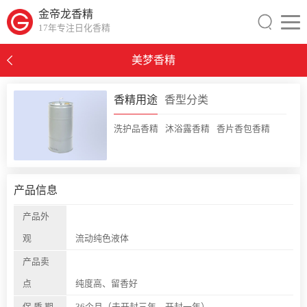
金帝龙香精
17年专注日化香精
美梦香精
0
香精用途
香型分类
洗护品香精
沐浴露香精
香片香包香精
产品信息
产品外
观
流动纯色液体
产品卖
点
纯度高、留香好
保 质 期
36个月（未开封三年，开封一年）