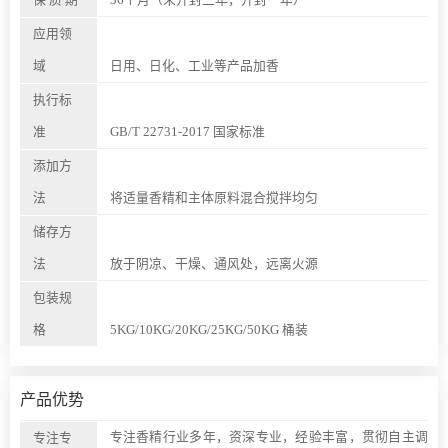
应用领
域
日用、日化、工业等产品加香
执行标
准
GB/T 22731-2017 国家标准
添加方
法
将适量香精和主体原料混合搅拌均匀
储存方
法
放于阴凉、干燥、通风处，远离火源
包装规
格
5KG/10KG/20KG/25KG/50KG 桶装
产品优势
专注香精行业多年，资深专业，经验丰富，贯彻自主调
专注专