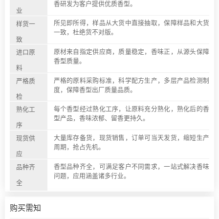
香研发为客户提供优质香型。
业
所见即所得，样品从大货中直接抽取，保障样品和大货
样货一
一致，杜绝货不对版。
致
原材来自指定供应商，质量稳定，香味正，从源头保障
进口原
香型质量。
料
严格的原料采购标准，科学配方生产，多层产品检测制
严格质
度，保障香型出厂质量品质。
检
每个香型经过熟化工序，让原料充分熟化，熟化后的香
熟化工
型产品，香味浓郁、留香更持久。
序
大量库存备货，现货销售，订单可当天发货，缩短生产
现货供
周期，抢占先机。
应
香型品种齐全，可满足客户不同需求，一站式解决香味
品种齐
问题，应用涵盖诸多行业。
全
购买需知