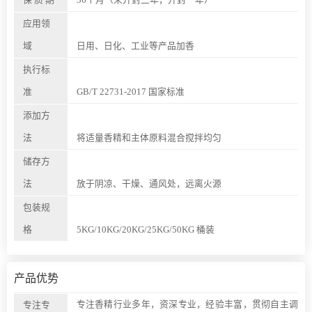
应用领
域
日用、日化、工业等产品加香
执行标
准
GB/T 22731-2017 国家标准
添加方
法
将适量香精和主体原料混合搅拌均匀
储存方
法
放于阴凉、干燥、通风处，远离火源
包装规
格
5KG/10KG/20KG/25KG/50KG 桶装
产品优势
专注香精行业多年，资深专业，经验丰富，贯彻自主调
专注专