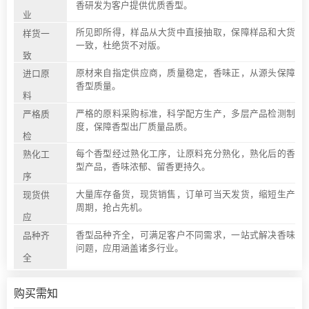
香研发为客户提供优质香型。
业
所见即所得，样品从大货中直接抽取，保障样品和大货
样货一
一致，杜绝货不对版。
致
原材来自指定供应商，质量稳定，香味正，从源头保障
进口原
香型质量。
料
严格的原料采购标准，科学配方生产，多层产品检测制
严格质
度，保障香型出厂质量品质。
检
每个香型经过熟化工序，让原料充分熟化，熟化后的香
熟化工
型产品，香味浓郁、留香更持久。
序
大量库存备货，现货销售，订单可当天发货，缩短生产
现货供
周期，抢占先机。
应
香型品种齐全，可满足客户不同需求，一站式解决香味
品种齐
问题，应用涵盖诸多行业。
全
购买需知