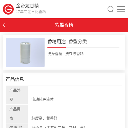
金帝龙香精
17年专注日化香精
紫蝶香精
0
香精用途
香型分类
洗涤香精
洗衣液香精
产品信息
产品外
观
流动纯色液体
产品卖
点
纯度高、留香好
保 质 期
36个月（未开封三年，开封一年）