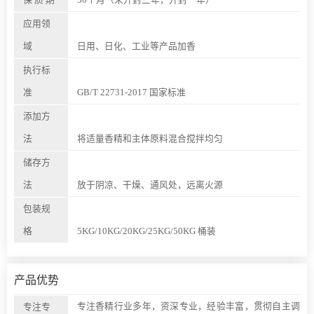
应用领
域
日用、日化、工业等产品加香
执行标
准
GB/T 22731-2017 国家标准
添加方
法
将适量香精和主体原料混合搅拌均匀
储存方
法
放于阴凉、干燥、通风处，远离火源
包装规
格
5KG/10KG/20KG/25KG/50KG 桶装
产品优势
专注香精行业多年，资深专业，经验丰富，贯彻自主调
专注专