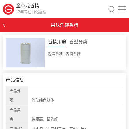
金帝龙香精
17年专注日化香精
果味乐趣香精
0
香精用途
香型分类
洗涤香精
香皂香精
产品信息
产品外
观
流动纯色液体
产品卖
点
纯度高、留香好
保 质 期
36个月（未开封三年，开封一年）