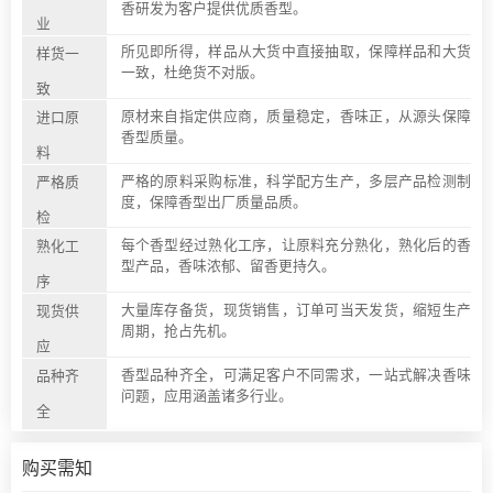
香研发为客户提供优质香型。
业
所见即所得，样品从大货中直接抽取，保障样品和大货
样货一
一致，杜绝货不对版。
致
原材来自指定供应商，质量稳定，香味正，从源头保障
进口原
香型质量。
料
严格的原料采购标准，科学配方生产，多层产品检测制
严格质
度，保障香型出厂质量品质。
检
每个香型经过熟化工序，让原料充分熟化，熟化后的香
熟化工
型产品，香味浓郁、留香更持久。
序
大量库存备货，现货销售，订单可当天发货，缩短生产
现货供
周期，抢占先机。
应
香型品种齐全，可满足客户不同需求，一站式解决香味
品种齐
问题，应用涵盖诸多行业。
全
购买需知