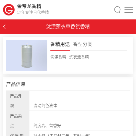
金帝龙香精
17年专注日化香精
汰渍薰衣草香氛香精
0
香精用途
香型分类
洗涤香精
洗衣液香精
产品信息
产品外
观
流动纯色液体
产品卖
点
纯度高、留香好
保 质 期
36个月（未开封三年，开封一年）