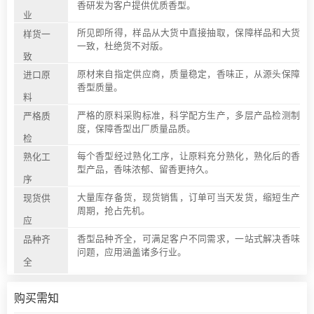
香研发为客户提供优质香型。
业
所见即所得，样品从大货中直接抽取，保障样品和大货
样货一
一致，杜绝货不对版。
致
原材来自指定供应商，质量稳定，香味正，从源头保障
进口原
香型质量。
料
严格的原料采购标准，科学配方生产，多层产品检测制
严格质
度，保障香型出厂质量品质。
检
每个香型经过熟化工序，让原料充分熟化，熟化后的香
熟化工
型产品，香味浓郁、留香更持久。
序
大量库存备货，现货销售，订单可当天发货，缩短生产
现货供
周期，抢占先机。
应
香型品种齐全，可满足客户不同需求，一站式解决香味
品种齐
问题，应用涵盖诸多行业。
全
购买需知