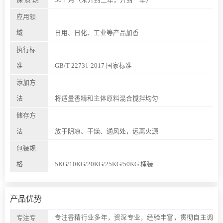
应用领
域
日用、日化、工业等产品加香
执行标
准
GB/T 22731-2017 国家标准
添加方
法
将适量香精和主体原料混合搅拌均匀
储存方
法
放于阴凉、干燥、通风处，远离火源
包装规
格
5KG/10KG/20KG/25KG/50KG 桶装
产品优势
专注香精行业多年，资深专业，经验丰富，贯彻自主调
专注专