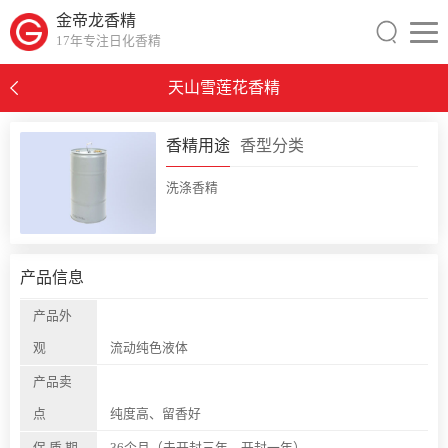
金帝龙香精
17年专注日化香精
天山雪莲花香精
0
香精用途
香型分类
洗涤香精
产品信息
产品外
观
流动纯色液体
产品卖
点
纯度高、留香好
保 质 期
36个月（未开封三年，开封一年）