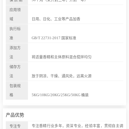
应用领
域
日用、日化、工业等产品加香
执行标
准
GB/T 22731-2017 国家标准
添加方
法
将适量香精和主体原料混合搅拌均匀
储存方
法
放于阴凉、干燥、通风处，远离火源
包装规
格
5KG/10KG/20KG/25KG/50KG 桶装
产品优势
专注香精行业多年，资深专业，经验丰富，贯彻自主调
专注专