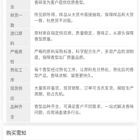
香研发为客户提供优质香型。
业
所见即所得，样品从大货中直接抽取，保障样品和大货
样货一
一致，杜绝货不对版。
致
原材来自指定供应商，质量稳定，香味正，从源头保障
进口原
香型质量。
料
严格的原料采购标准，科学配方生产，多层产品检测制
严格质
度，保障香型出厂质量品质。
检
每个香型经过熟化工序，让原料充分熟化，熟化后的香
熟化工
型产品，香味浓郁、留香更持久。
序
大量库存备货，现货销售，订单可当天发货，缩短生产
现货供
周期，抢占先机。
应
香型品种齐全，可满足客户不同需求，一站式解决香味
品种齐
问题，应用涵盖诸多行业。
全
购买需知