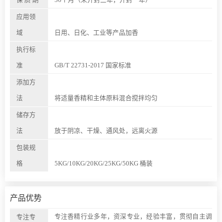
应用领
域
日用、日化、工业等产品加香
执行标
准
GB/T 22731-2017 国家标准
添加方
法
将适量香精和主体原料混合搅拌均匀
储存方
法
放于阴凉、干燥、通风处，远离火源
包装规
格
5KG/10KG/20KG/25KG/50KG 桶装
产品优势
专注香精行业多年，资深专业，经验丰富，贯彻自主调
专注专