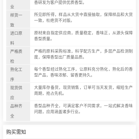
香研发为客户提供优质香型。
业
所见即所得，样品从大货中直接抽取，保障样品和大货
样货一
一致，杜绝货不对版。
致
原材来自指定供应商，质量稳定，香味正，从源头保障
进口原
香型质量。
料
严格的原料采购标准，科学配方生产，多层产品检测制
严格质
度，保障香型出厂质量品质。
检
每个香型经过熟化工序，让原料充分熟化，熟化后的香
熟化工
型产品，香味浓郁、留香更持久。
序
大量库存备货，现货销售，订单可当天发货，缩短生产
现货供
周期，抢占先机。
应
香型品种齐全，可满足客户不同需求，一站式解决香味
品种齐
问题，应用涵盖诸多行业。
全
购买需知