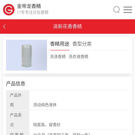
金帝龙香精
17年专注日化香精
清新花香香精
0
香精用途
香型分类
洗涤香精
洗衣液香精
产品信息
产品外
观
流动纯色液体
产品卖
点
纯度高、留香好
保 质 期
36个月（未开封三年，开封一年）