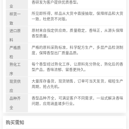
香研发为客户提供优质香型。
业
所见即所得，样品从大货中直接抽取，保障样品和大货
样货一
一致，杜绝货不对版。
致
原材来自指定供应商，质量稳定，香味正，从源头保障
进口原
香型质量。
料
严格的原料采购标准，科学配方生产，多层产品检测制
严格质
度，保障香型出厂质量品质。
检
每个香型经过熟化工序，让原料充分熟化，熟化后的香
熟化工
型产品，香味浓郁、留香更持久。
序
大量库存备货，现货销售，订单可当天发货，缩短生产
现货供
周期，抢占先机。
应
香型品种齐全，可满足客户不同需求，一站式解决香味
品种齐
问题，应用涵盖诸多行业。
全
购买需知