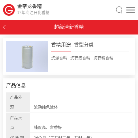
金帝龙香精
17年专注日化香精
超级清新香精
0
香精用途
香型分类
洗涤香精
洗衣液香精
洗衣粉香精
产品信息
产品外
观
流动纯色液体
产品卖
点
纯度高、留香好
保 质 期
36个月（未开封三年，开封一年）