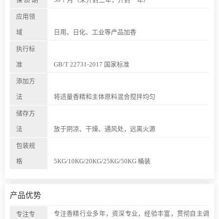
应用领
域
日用、日化、工业等产品加香
执行标
准
GB/T 22731-2017 国家标准
添加方
法
将适量香精和主体原料混合搅拌均匀
储存方
法
放于阴凉、干燥、通风处，远离火源
包装规
格
5KG/10KG/20KG/25KG/50KG 桶装
产品优势
专注香精行业多年，资深专业，经验丰富，贯彻自主调
专注专