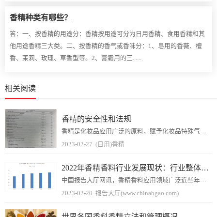
香精种类有哪些？
答：
一、按香精的用途分：香精按用途可分为日用香精、食用香精和其
他用途香精三大类。二、按香精的香气或香味分：1、皂用的香薇、檀
香、茉莉、玫瑰、草香型等。2、膏霜用的三......
相关阅读
香精的安全性和法规
香精是化妆品应用广泛的原料，赋予化妆品特殊气味，使产品气味怡人、舒适，提高产品使用体验感。但是为什么市场面上越来越多的化妆品标榜着“无香精”、“无香型”?什么是...
2023-02-27
(日用)香精
2022年香精香料行业发展现状：行业整体往高质量方向发展
中国报告大厅网讯，香精香料应用领域广泛近些年国内产量和销售额均呈现持续增长的趋势，并且香精香料在国民经济中有着重要地位。目前香精香料市场发展较快行业逐渐往高质量...
2023-02-20
报告大厅(www.chinabgao.com)
世界各国香料香精立法和管理概况