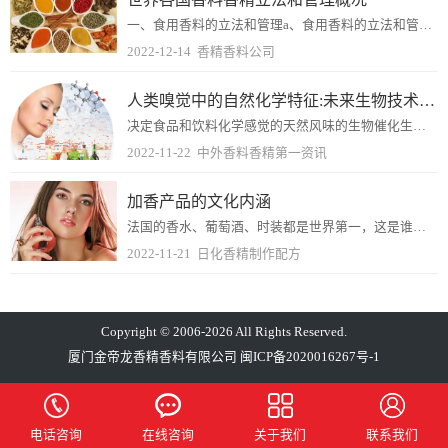
一、食用香料的立法和管理a、食用香料的立法和管理国际上将食用香料分成天然的、天然等同的（natural-identical）和人造香料（artificial）三...
2022-12-14
香精香料公司
人类嗅觉中的自然化学特征:未来生物技术的食源性视角(1)
决定食品和饮料化学感觉的天然风味的生物催化生产一直是学术和工业研究的一个艰巨目标。化学痕量分析的进展和化学-生物学界面的后基因组进展揭示了自然化学感觉实体的气味...
2022-11-22
中外香料香精第一资讯
加香产品的文化内涵
法国的香水、葡萄酒、时装都是世界第一，这是谁都不会否认的事实。是法国人的“技术高超”吗？还是“推销得力”或者它的“历史悠久”？想想好像都不是。答案只有一个：这三...
2022-11-21
日化香精制作配方
Copyright © 2006-2026 All Rights Reserved.
厦门金帝龙香精香料有限公司
闽ICP备2020016267号-1
电话咨询
在线咨询
关于我们
联系我们