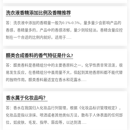
洗衣液香精添加比例及香精推荐
答：
洗衣液中添加的香精量一般为0.1%-0.5%，量多量少会影响产品的
香感，香精量多的，产品中的香感浓郁，量少则较轻淡。香精含量应控
制在一个合适的比例内就好。适用于......
醛类合成香料的香气特征是什么?
答：
醛类香料是香精组分中的主要香原料之一，化学性质非常活泼，很
易发生反应，在香精组分中虽用量不大，但起到其他香原料都不能代替
的独特作用。醛类香料最适宜在香水和花露水......
香水属于化妆品吗？
答：
香水在我国归入化妆品行列管理，根据《化妆品标识管理规定》，
化妆品是指以涂抹、喷洒或者其他类似方法，散布于人体表面的任何部
位，如皮肤、毛发、指甲、唇齿等，以达到清......