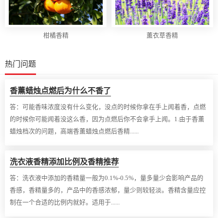
柑橘香精
薰衣草香精
热门问题
香薰蜡烛点燃后为什么不香了
答：
可能香味浓度没有什么变化，没点的时候你拿在手上闻着香，点燃
的时候你可能闻着没这么香，因为点燃后你不会拿手上闻。1.由于香薰
蜡烛档次的问题，高端香薰蜡烛点燃后香精......
洗衣液香精添加比例及香精推荐
答：
洗衣液中添加的香精量一般为0.1%-0.5%，量多量少会影响产品的
香感，香精量多的，产品中的香感浓郁，量少则较轻淡。香精含量应控
制在一个合适的比例内就好。适用于......