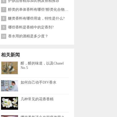
护肤品香精添加比例及香精推荐
6
醇类的单体香料有哪些?醇类化合物的特性和在香精香料中的作用原理是什么?
7
醚类香料有哪些用途，特性是什么?
8
哪些香料是香精中的定香剂?
9
香水用的酒精是多少度？
10
相关新闻
醛，醛的味道，以及Chanel
No.5
如何自己动手DIV香水
几种常见的花香香精