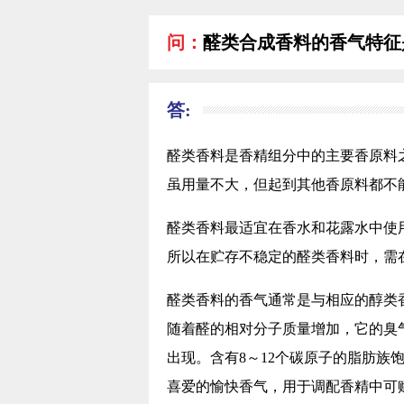
问：
醛类合成香料的香气特征
0
答:
醛类香料是香精组分中的主要香原料
虽用量不大，但起到其他香原料都不
醛类香料最适宜在香水和花露水中使
所以在贮存不稳定的醛类香料时，需
醛类香料的香气通常是与相应的醇类
随着醛的相对分子质量增加，它的臭
出现。含有8～12个碳原子的脂肪族
喜爱的愉快香气，用于调配香精中可