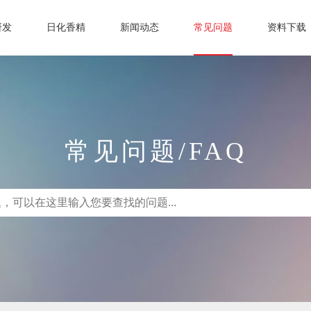
研发
日化香精
新闻动态
常见问题
资料下载
常见问题/FAQ