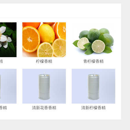
精
柠檬香精
青柠檬香精
香精
清新花香香精
清新柠檬香精