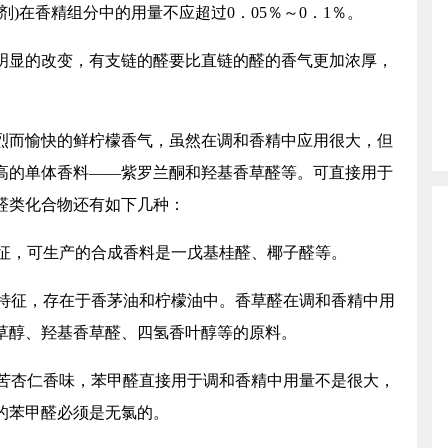
)在香精组分中的用量不应超过0．05％～0．1％。
明显的改变，有支链的醛要比直链的醛的香气更加浓厚，
烈而愉快的鲜柠檬香气，虽然在调和香精中应用很大，但
高的单体香料——紫罗兰酮和羟基香草醛等。可直接用于
醛类化合物还有如下几种：
特征，可生产的合成香料是一戊基桂醛、椰子醛等。
气特征，存在于香茅油和柠檬油中。香草醛在调和香精中用
草醇、羟基香草醛、四氢香叶醇等的原料。
的苦杏仁香味，苯甲醛直接用于调和香精中用量不是很大，
的苯甲醛必须是无氯的。