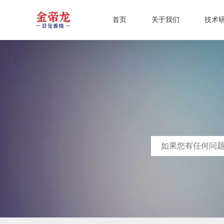
首页
关于我们
技术