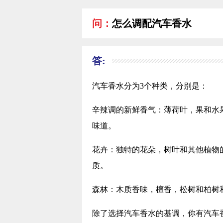
问：
怎么调配汽车香水
0
答:
汽车香水分为3个种类，分别是：
辛辣调的新鲜香气：薄荷叶，果和水
味道。
花卉：独特的花朵，树叶和其他植物
质。
森林：木质香味，檀香，松树和柏树
除了选择汽车香水的基调，你有汽车