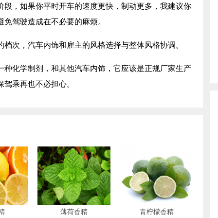
阶段，如果你平时开车的速度更快，制动更多，我建议你
避免驾驶造成在不必要的麻烦。
的档次，汽车内饰和雇主的风格选择与整体风格协调。
一种化学制剂，和其他汽车内饰，它应该是正规厂家生产
保驾乘再也不必担心。
精
薄荷香精
青柠檬香精