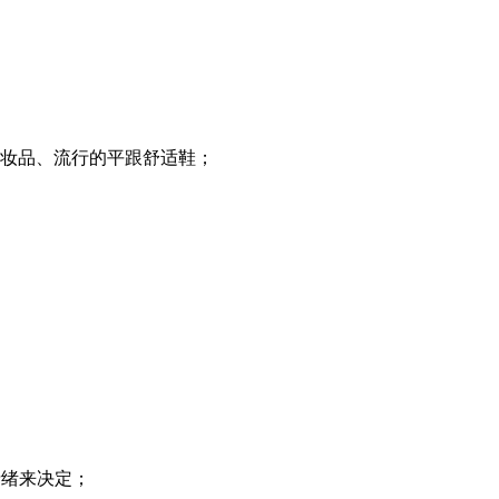
化妆品、流行的平跟舒适鞋；
情绪来决定；