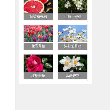
葡萄柚香精
小苍兰香精
花香香精
洋甘菊香精
玫瑰香精
茉莉香精