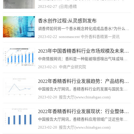
2023-02-27
(日用)香精
​香水创作过程:从灵感到发布
调香师如何将一个香水概念转化成成品香水?为什么要花好几个月才能让一款新香水有生命力?这篇关于香水制作过程的描述是从工匠的角度写的，因为这是我最了解的，但无论是大...
2023-02-22
sonomascent 中外香料香精第一资讯
2023年中国香精香料行业市场规模及未来发展趋势预测分析
中商情报网讯：香料是一种能被嗅感嗅出气味或味感尝出香味的物质；香精则是由多种香料、溶剂或载体及其辅料调配而成的芳香类混合物。香精香料下游应用领域广泛，是食品、饮...
2023-02-21
中商产业研究院
2022年香精香料行业发展趋势：产品结构往复合型发展
中国报告大厅网讯，香精香料行业的发展与国民生活水平和消费水平紧密相关，香精香料的发展与国家有关利好政策分不开。目前我国高端香精香料市场发展潜力大，产品也逐渐往高...
2023-02-20
报告大厅(www.chinabgao.com)
2022年香精香料行业发展现状：行业整体往高质量方向发展
中国报告大厅网讯，香精香料应用领域广泛近些年国内产量和销售额均呈现持续增长的趋势，并且香精香料在国民经济中有着重要地位。目前香精香料市场发展较快行业逐渐往高质量...
2023-02-20
报告大厅(www.chinabgao.com)