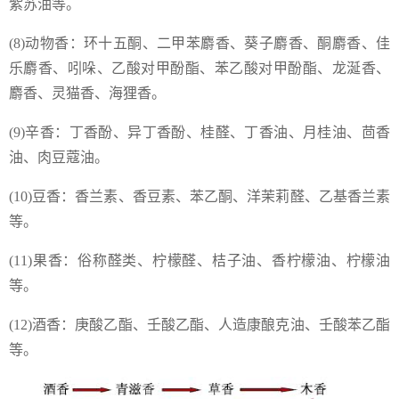
紫苏油等。
(8)动物香：环十五酮、二甲苯麝香、葵子麝香、酮麝香、佳
乐麝香、吲哚、乙酸对甲酚酯、苯乙酸对甲酚酯、龙涎香、
麝香、灵猫香、海狸香。
(9)辛香：丁香酚、异丁香酚、桂醛、丁香油、月桂油、茴香
油、肉豆蔻油。
(10)豆香：香兰素、香豆素、苯乙酮、洋茉莉醛、乙基香兰素
等。
(11)果香：俗称醛类、柠檬醛、桔子油、香柠檬油、柠檬油
等。
(12)酒香：庚酸乙酯、壬酸乙酯、人造康酿克油、壬酸苯乙酯
等。