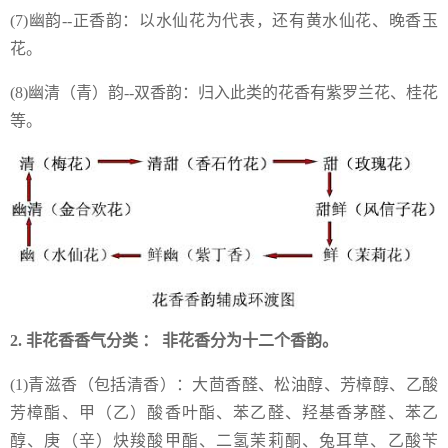
(7)幽韵--正香韵：以水仙花为代表，还有黄水仙花、晚香玉
花。
(8)幽清（青）韵--双香韵：归入此类的花香有紫罗兰花、桂花
等。
2. 非花香香气分类 ： 非花香分为十二个香韵。
(1)青滋香（包括清香）：大茴香醛、松油醇、芳樟醇、乙酸
芳樟酯、甲（乙）酸香叶酯、苯乙醛、羟基香茅醛、苯乙
醇、庚（辛）炔羧酸甲酯、二氢茉莉酮、兔耳草、乙酸苄