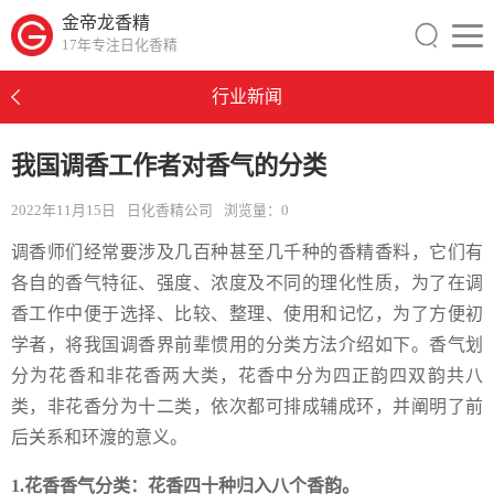
金帝龙香精
17年专注日化香精
行业新闻
我国调香工作者对香气的分类
2022年11月15日
日化香精公司
浏览量：
0
调香师们经常要涉及几百种甚至几千种的香精香料，它们有
各自的香气特征、强度、浓度及不同的理化性质，为了在调
香工作中便于选择、比较、整理、使用和记忆，为了方便初
学者，将我国调香界前辈惯用的分类方法介绍如下。香气划
分为花香和非花香两大类，花香中分为四正韵四双韵共八
类，非花香分为十二类，依次都可排成辅成环，并阐明了前
后关系和环渡的意义。
1.花香香气分类：花香四十种归入八个香韵。