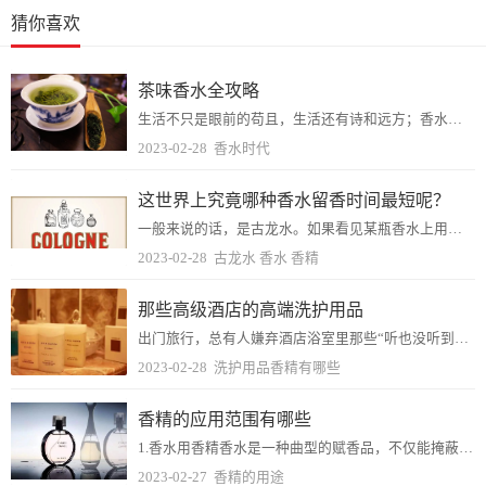
猜你喜欢
茶味香水全攻略
生活不只是眼前的苟且，生活还有诗和远方；香水不只是妩媚的花与果，还有或清雅或浓郁的茶香。茶在香水中就是这么一种特殊的存在，说它属于绿叶调的范畴吧，可它偏偏又多了...
2023-02-28
香水时代
这世界上究竟哪种香水留香时间最短呢？
一般来说的话，是古龙水。如果看见某瓶香水上用英文名写着Eau de Cologne就是了。虽然没有明确规定，但一般标着EDC的古龙水纯香精含量只占2-5%，所以...
2023-02-28
古龙水 香水 香精
那些高级酒店的高端洗护用品
出门旅行，总有人嫌弃酒店浴室里那些“听也没听到过的牌子”有木有？越是在细节处体现高级感的酒店，越是会在浴室化妆台上里出现一些识别度不高牌子。不要看低了它们，这些...
2023-02-28
洗护用品香精有哪些
香精的应用范围有哪些
1.香水用香精香水是一种曲型的赋香品，不仅能掩蔽不快气味，不能给人以清爽的感觉。所以有越来越多的人喜欢使用。不只是妇女使用的多了，而且男子也喜欢使用，并成为人们...
2023-02-27
香精的用途