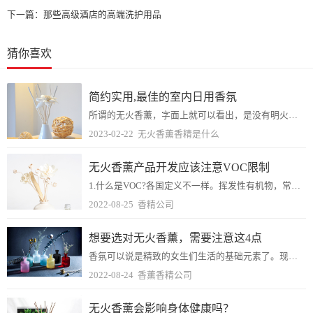
下一篇：
那些高级酒店的高端洗护用品
猜你喜欢
简约实用,最佳的室内日用香氛
所谓的无火香薰，字面上就可以看出，是没有明火的香薰。相对于加热的香薰，香薰蜡烛，更加安全。目前，无火香薰在国际上已成为许多国家在净化空气、改善环境卫生、预防疾病...
2023-02-22
无火香薰香精是什么
无火香薰产品开发应该注意VOC限制
1.什么是VOC?各国定义不一样。挥发性有机物，常用VOCs表示，总挥发性有机物有时也用TVOC来表示。世界卫生组织(WHO)对总挥发性有机物(TVOC)的定义...
2022-08-25
香精公司
想要选对无火香薰，需要注意这4点
香氛可以说是精致的女生们生活的基础元素了。现在女生们很喜欢用无火香薰，使用简单又不用担心安全问题。但是想要选对一款无火香薰，要注意一些问题才行。1、打开试闻香味...
2022-08-24
香薰香精公司
无火香薰会影响身体健康吗？