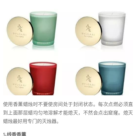
使用香薰蜡烛时不要使房间处于封闭状态。每次点燃必须直
到上面那层蜡均匀地溶解才能熄灭，不然会点出窟窿。熄灭
蜡烛最好用专门的灭烛器。
5.线香香薰