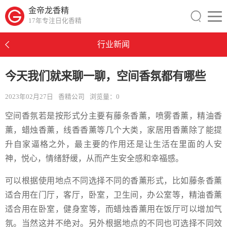
金帝龙香精
17年专注日化香精
行业新闻
今天我们就来聊一聊，空间香氛都有哪些
2023年02月27日
香精公司
浏览量：
0
空间香氛若是按形式分主要有藤条香薰，喷雾香薰，精油香
薰，蜡烛香薰，线香香薰等几个大类，家居用香薰除了能提
升自家逼格之外，最主要的作用还是让生活在里面的人安
神，悦心，情绪舒缓，从而产生安全感和幸福感。
可以根据使用地点不同选择不同的香薰形式，比如藤条香薰
适合用在门厅，客厅，卧室，卫生间，办公室等，精油香薰
适合用在卧室，健身室等，而蜡烛香薰用在饭厅可以增加气
氛。当然这并不绝对。另外根据地点的不同也可选择不同效