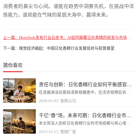
消费者的鼻尖与心间。谁能在趋势中洞察先机，在挑战中淬
炼能力，谁就能在气味的星辰大海中，赢得未来。
上一篇：
DeepSeek发布行业白皮书：AI如何颠覆日化香精的研发与市场趋势预测
下一篇：
嗅觉经济崛起：中国日化香精行业发展现状与前景展望
猜你喜欢
责任与创新：日化香精行业如何平衡感官体验与生态友好？
在清晨淋浴后那抹清新柑橘香中，在洗衣晾晒后衣物飘散的淡雅花香里，日化香精悄无声息地塑造着我们的日常生活体验。
2026-01-03
香精公司
千亿“香”场，未来可期：日化香精行业市场规模与增长动力分析
本文将深入剖析日化香精行业的市场规模与核心增长动力，探寻这片“香”场未来的机遇所在。
2025-11-15
香精厂家