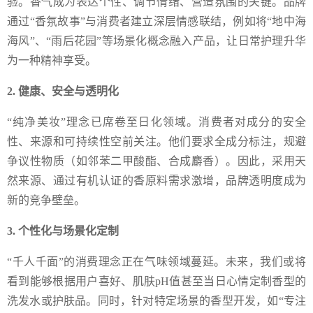
验。香气成为表达个性、调节情绪、营造氛围的关键。品牌
通过“香氛故事”与消费者建立深层情感联结，例如将“地中海
海风”、“雨后花园”等场景化概念融入产品，让日常护理升华
为一种精神享受。
2. 健康、安全与透明化
“纯净美妆”理念已席卷至日化领域。消费者对成分的安全
性、来源和可持续性空前关注。他们要求全成分标注，规避
争议性物质（如邻苯二甲酸酯、合成麝香）。因此，采用天
然来源、通过有机认证的香原料需求激增，品牌透明度成为
新的竞争壁垒。
3. 个性化与场景化定制
“千人千面”的消费理念正在气味领域蔓延。未来，我们或将
看到能够根据用户喜好、肌肤pH值甚至当日心情定制香型的
洗发水或护肤品。同时，针对特定场景的香型开发，如“专注