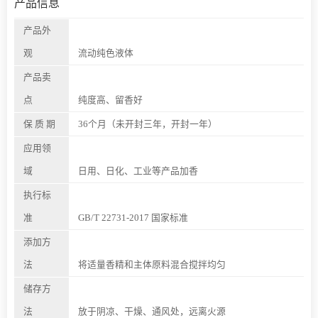
产品信息
产品外
观
流动纯色液体
产品卖
点
纯度高、留香好
保 质 期
36个月（未开封三年，开封一年）
应用领
域
日用、日化、工业等产品加香
执行标
准
GB/T 22731-2017 国家标准
添加方
法
将适量香精和主体原料混合搅拌均匀
储存方
法
放于阴凉、干燥、通风处，远离火源