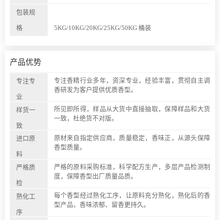
包装规
格
5KG/10KG/20KG/25KG/50KG 桶装
产品优势
专注香精行业多年，资深专业，经验丰富，贯彻自主调
专注专
香研发为客户提供优质香型。
业
所见即所得，样品从大货中直接抽取，保障样品和大货
样货一
一致，杜绝货不对版。
致
原材来自指定供应商，质量稳定，香味正，从源头保障
进口原
香型质量。
料
严格的原料采购标准，科学配方生产，多层产品检测制
严格质
度，保障香型出厂质量品质。
检
每个香型经过熟化工序，让原料充分熟化，熟化后的香
熟化工
型产品，香味浓郁、留香更持久。
序