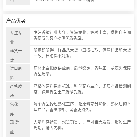
产品优势
专注香精行业多年，资深专业，经验丰富，贯彻自主调
专注专
香研发为客户提供优质香型。
业
所见即所得，样品从大货中直接抽取，保障样品和大货
样货一
一致，杜绝货不对版。
致
原材来自指定供应商，质量稳定，香味正，从源头保障
进口原
香型质量。
料
严格的原料采购标准，科学配方生产，多层产品检测制
严格质
度，保障香型出厂质量品质。
检
每个香型经过熟化工序，让原料充分熟化，熟化后的香
熟化工
型产品，香味浓郁、留香更持久。
序
大量库存备货，现货销售，订单可当天发货，缩短生产
现货供
周期，抢占先机。
应