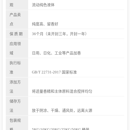
观
流动纯色液体
产品卖
点
纯度高、留香好
保 质 期
36个月（未开封三年，开封一年）
应用领
域
日用、日化、工业等产品加香
执行标
准
GB/T 22731-2017 国家标准
添加方
法
将适量香精和主体原料混合搅拌均匀
储存方
法
放于阴凉、干燥、通风处，远离火源
包装规
格
5KG/10KG/20KG/25KG/50KG 桶装