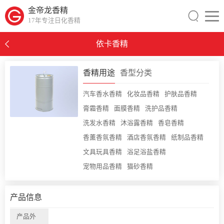
金帝龙香精
17年专注日化香精
依卡香精
0
香精用途
香型分类
汽车香水香精
化妆品香精
护肤品香精
膏霜香精
面膜香精
洗护品香精
洗发水香精
沐浴露香精
香皂香精
香薰香氛香精
酒店香氛香精
纸制品香精
文具玩具香精
浴足浴盐香精
宠物用品香精
猫砂香精
产品信息
产品外