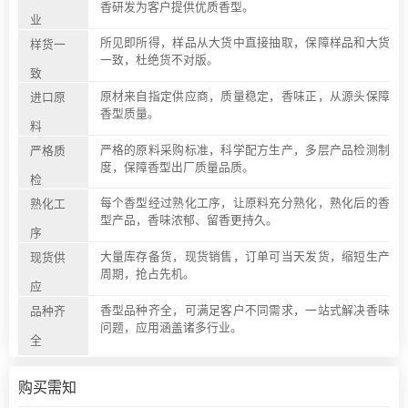
香研发为客户提供优质香型。
业
所见即所得，样品从大货中直接抽取，保障样品和大货
样货一
一致，杜绝货不对版。
致
原材来自指定供应商，质量稳定，香味正，从源头保障
进口原
香型质量。
料
严格的原料采购标准，科学配方生产，多层产品检测制
严格质
度，保障香型出厂质量品质。
检
每个香型经过熟化工序，让原料充分熟化，熟化后的香
熟化工
型产品，香味浓郁、留香更持久。
序
大量库存备货，现货销售，订单可当天发货，缩短生产
现货供
周期，抢占先机。
应
香型品种齐全，可满足客户不同需求，一站式解决香味
品种齐
问题，应用涵盖诸多行业。
全
购买需知