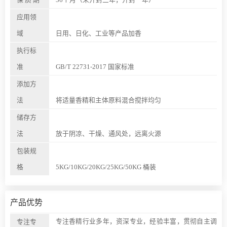
应用领
域
日用、日化、工业等产品加香
执行标
准
GB/T 22731-2017 国家标准
添加方
法
将适量香精和主体原料混合搅拌均匀
储存方
法
放于阴凉、干燥、通风处，远离火源
包装规
格
5KG/10KG/20KG/25KG/50KG 桶装
产品优势
专注香精行业多年，资深专业，经验丰富，贯彻自主调
专注专