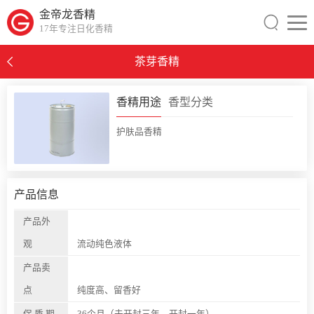
金帝龙香精
17年专注日化香精
茶芽香精
0
香精用途
香型分类
护肤品香精
产品信息
产品外
观
流动纯色液体
产品卖
点
纯度高、留香好
保 质 期
36个月（未开封三年，开封一年）