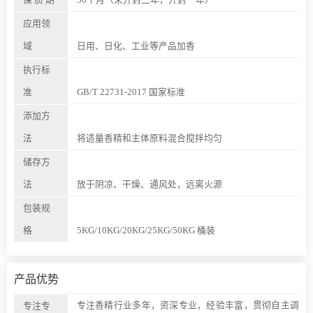
应用领
域
日用、日化、工业等产品加香
执行标
准
GB/T 22731-2017 国家标准
添加方
法
将适量香精和主体原料混合搅拌均匀
储存方
法
放于阴凉、干燥、通风处，远离火源
包装规
格
5KG/10KG/20KG/25KG/50KG 桶装
产品优势
专注香精行业多年，资深专业，经验丰富，贯彻自主调
专注专