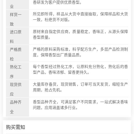
香研发为客户提供优质香型。
业
所见即所得，样品从大货中直接抽取，保障样品和大货
样货一
一致，杜绝货不对版。
致
原材来自指定供应商，质量稳定，香味正，从源头保障
进口原
香型质量。
料
严格的原料采购标准，科学配方生产，多层产品检测制
严格质
度，保障香型出厂质量品质。
检
每个香型经过熟化工序，让原料充分熟化，熟化后的香
熟化工
型产品，香味浓郁、留香更持久。
序
大量库存备货，现货销售，订单可当天发货，缩短生产
现货供
周期，抢占先机。
应
香型品种齐全，可满足客户不同需求，一站式解决香味
品种齐
问题，应用涵盖诸多行业。
全
购买需知