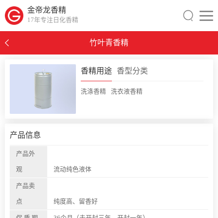
金帝龙香精
17年专注日化香精
竹叶青香精
0
香精用途
香型分类
洗涤香精
洗衣液香精
产品信息
产品外
观
流动纯色液体
产品卖
点
纯度高、留香好
保 质 期
36个月（未开封三年，开封一年）