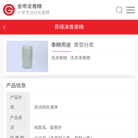
金帝龙香精
17年专注日化香精
青绿清香香精
0
香精用途
香型分类
洗涤香精
洗衣液香精
产品信息
产品外
观
流动纯色液体
产品卖
点
纯度高、留香好
保 质 期
36个月（未开封三年，开封一年）