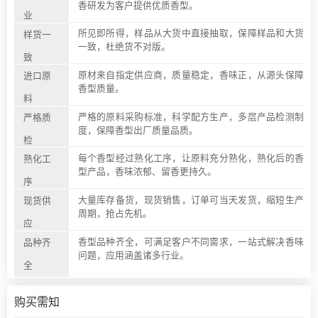
香研发为客户提供优质香型。
业
所见即所得，样品从大货中直接抽取，保障样品和大货
样货一
一致，杜绝货不对版。
致
原材来自指定供应商，质量稳定，香味正，从源头保障
进口原
香型质量。
料
严格的原料采购标准，科学配方生产，多层产品检测制
严格质
度，保障香型出厂质量品质。
检
每个香型经过熟化工序，让原料充分熟化，熟化后的香
熟化工
型产品，香味浓郁、留香更持久。
序
大量库存备货，现货销售，订单可当天发货，缩短生产
现货供
周期，抢占先机。
应
香型品种齐全，可满足客户不同需求，一站式解决香味
品种齐
问题，应用涵盖诸多行业。
全
购买需知