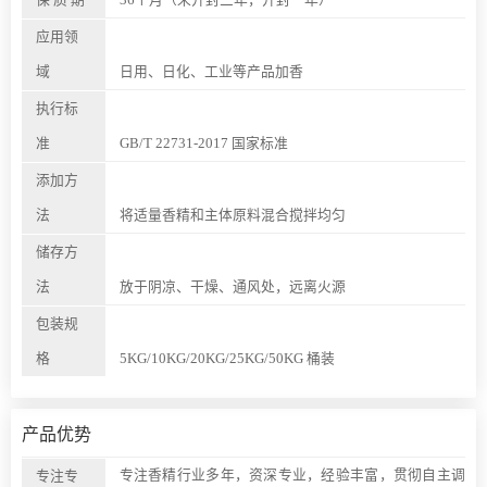
应用领
域
日用、日化、工业等产品加香
执行标
准
GB/T 22731-2017 国家标准
添加方
法
将适量香精和主体原料混合搅拌均匀
储存方
法
放于阴凉、干燥、通风处，远离火源
包装规
格
5KG/10KG/20KG/25KG/50KG 桶装
产品优势
专注香精行业多年，资深专业，经验丰富，贯彻自主调
专注专