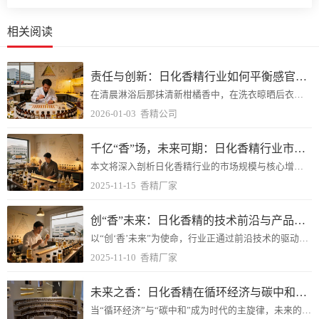
相关阅读
责任与创新：日化香精行业如何平衡感官体验与生态友好？
在清晨淋浴后那抹清新柑橘香中，在洗衣晾晒后衣物飘散的淡雅花香里，日化香精悄无声息地塑造着我们的日常生活体验。
2026-01-03
香精公司
千亿“香”场，未来可期：日化香精行业市场规模与增长动力分析
本文将深入剖析日化香精行业的市场规模与核心增长动力，探寻这片“香”场未来的机遇所在。
2025-11-15
香精厂家
创“香”未来：日化香精的技术前沿与产品创新路径
以“创‘香’未来”为使命，行业正通过前沿技术的驱动与多维度的产品创新，开启一个前所未有的嗅觉新纪元。
2025-11-10
香精厂家
未来之香：日化香精在循环经济与碳中和目标下的创新方向
当“循环经济”与“碳中和”成为时代的主旋律，未来的香气，将不再仅仅关乎嗅觉的愉悦，更是一场关于可持续性、科技与责任的深刻变革。