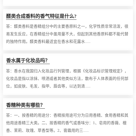
醛类合成香料的香气特征是什么?
答：
醛类香料是香精组分中的主要香原料之一，化学性质非常活泼，很
易发生反应，在香精组分中虽用量不大，但起到其他香原料都不能代替
的独特作用。醛类香料最适宜在香水和花露水......
香水属于化妆品吗？
答：
香水在我国归入化妆品行列管理，根据《化妆品标识管理规定》，
化妆品是指以涂抹、喷洒或者其他类似方法，散布于人体表面的任何部
位，如皮肤、毛发、指甲、唇齿等，以达到清......
香精种类有哪些？
答：
一、按香精的用途分：香精按用途可分为日用香精、食用香精和其
他用途香精三大类。二、按香精的香气或香味分：1、皂用的香薇、檀
香、茉莉、玫瑰、草香型等。2、膏霜用的三......