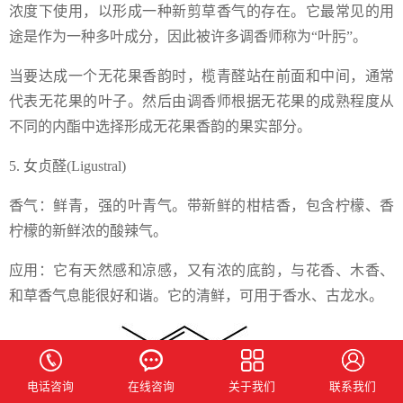
浓度下使用，以形成一种新剪草香气的存在。它最常见的用
途是作为一种多叶成分，因此被许多调香师称为“叶肟”。
当要达成一个无花果香韵时，榄青醛站在前面和中间，通常
代表无花果的叶子。然后由调香师根据无花果的成熟程度从
不同的内酯中选择形成无花果香韵的果实部分。
5. 女贞醛(Ligustral)
香气：鲜青，强的叶青气。带新鲜的柑桔香，包含柠檬、香
柠檬的新鲜浓的酸辣气。
应用：它有天然感和凉感，又有浓的底韵，与花香、木香、
和草香气息能很好和谐。它的清鲜，可用于香水、古龙水。
电话咨询
在线咨询
关于我们
联系我们