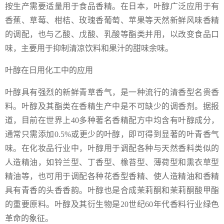
按生产需要适量用于食品香精。在日本，叶醇广泛应用于有
香蕉、草莓、柑桔、玫瑰香葡萄、苹果等天然新鲜风味香精
的调配，也与乙酸、戊酸、乳酸等酯类并用，以改变食品口
味，主要用于抑制清凉饮料和果汁的甜味余味。
叶醇在日用化工中的应用
叶醇具有强烈的新鲜青草香气，是一种流行的清香型名贵香
料。叶醇及其酯类在香精生产中是不可缺少的调香剂。据报
道，目前在世界上40多种著名香精配方中均含有叶醇成分，
通常只需添加0.5%或更少的叶醇，即可得到显著的叶青香气
味。在化妆品行业中，叶醇用于调配各种与天然香料类似的
人造精油，如铃兰型、丁香型、橡苔型、薄荷型和熏衣草型
精油等，也可用于调配各种花香型香精、使人造精油和香精
具有青香的头香香韵。叶醇也是合成茉莉酮和茉莉酮酸甲酯
的重要原料。叶醇及其衍生物是20世纪60年代香料行业绿色
革命的象征。