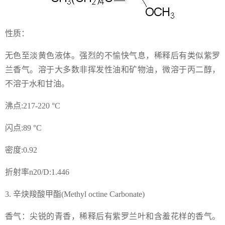
性质：
无色至淡黄色液体。强烈的不愉快气息，稀释后有类似紫罗
兰香气。溶于大多数非挥发性油和矿物油，微溶于丙二醇，
不溶于水和甘油。
沸点:217-220 °C
闪点:89 °C
密度:0.92
折射率n20/D:1.446
3. 辛炔羧酸甲酯(Methyl octine Carbonate)
香气：尖锐的青香，稀释后有紫罗兰叶和含羞花样的香气。