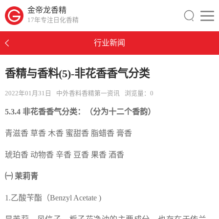
金帝龙香精
17年专注日化香精
行业新闻
香精与香料(5)-非花香香气分类
2022年01月31日
中外香料香精第一资讯
浏览量：
0
5.3.4 非花香香气分类：（分为十二个香韵）
青滋香 草香 木香 蜜甜香 脂蜡香 膏香
琥珀香 动物香 辛香 豆香 果香 酒香
㈠ 茉莉青
1.乙酸苄酯（Benzyl Acetate )