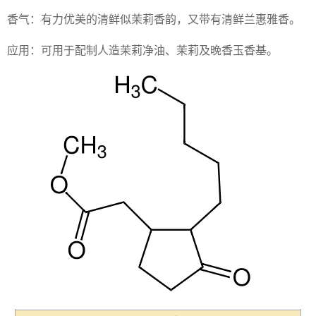
香气：有力优美的清鲜似茉莉香韵，又带有清鲜兰惠雅香。
应用：可用于配制人造茉莉净油、茉莉及晚香玉香基。