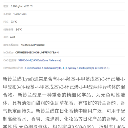
新铃兰醛(Lyral)通常是含有4-(4-羟基-4-甲基戊基)-3-环己烯-1-
甲醛和3-(4-羟基-4-甲基戊基)-3-环己烯-1-甲醛两种异构体的混
合物。新铃兰醛是一种重要的精细化学品，为无色粘性液
体，具有清淡而甜润的兔耳草花香，有较好的铃兰香韵，香
气稳定而持久。新铃兰醛在日化香精中应用广泛，可用于配
制高级香水、香皂、洗涤剂、化妆品等日化产品的香精。化
学性质 无色稠厚液体。相对密度0.980-0.993，折射率1.486-