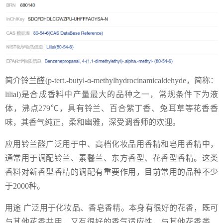
简介铃兰醛(p‑tert.‑butyl‑α‑methylhydrocinamicaldehyde，简称：
lilial)是合成香料中产量最大的品种之一，常规条件下为液
体，沸点279℃，具有铃兰、百合紫丁香、兔耳草等花香香
味，其香气纯正，柔和幽雅，深受调香师的欢迎。
应用铃兰醛广泛用于中、高档化妆品用香精和皂用香精中，
通常用于调配铃兰、素馨兰、东方香型、花香型香精。这类
香料对新香型香精的调配有重要作用，目前常用的品种不少
于2000种。
用途 广泛用于化妆品、香皂香精。本身有很好的花香，既可
与其他花香共用，又有很好的香气适应性，与其他花香类、