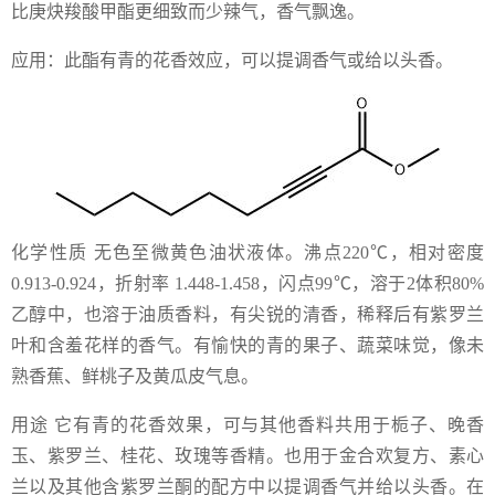
比庚炔羧酸甲酯更细致而少辣气，香气飘逸。
应用：此酯有青的花香效应，可以提调香气或给以头香。
化学性质 无色至微黄色油状液体。沸点220℃，相对密度
0.913-0.924，折射率 1.448-1.458，闪点99℃，溶于2体积80%
乙醇中，也溶于油质香料，有尖锐的清香，稀释后有紫罗兰
叶和含羞花样的香气。有愉快的青的果子、蔬菜味觉，像未
熟香蕉、鲜桃子及黄瓜皮气息。
用途 它有青的花香效果，可与其他香料共用于栀子、晚香
玉、紫罗兰、桂花、玫瑰等香精。也用于金合欢复方、素心
兰以及其他含紫罗兰酮的配方中以提调香气并给以头香。在