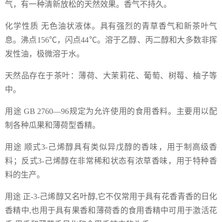
气，有一种清新放松的天然效果。香气不持久。
化学性质 无色油状液体。具有强烈的青草香气和新茶叶气
息。沸点156℃，闪点44℃。溶于乙醇、丙二醇和大多数非挥
发性油，极微溶于水。
天然品存在于茶叶：薄荷、大茉莉花、葡萄、树莓、柚子等
中。
用途 GB 2760—96规定为允许使用的食用香料。主要用以配
制各种瓜果和薄荷型香精。
用途 顺式3-己烯醇具有类似异戊醇的香味，用于制高级香
料；反式3-己烯醇在非常稀和状态有浓草香味，用于特种香
料的生产。
用途 正-3-己烯醇又名叶醇,它不仅常用于具有花香青香的日化
香精中,也用于具有果香和薄荷香的食用香精中可用于激活花