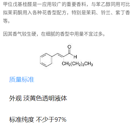
甲位戊基桂醛是一应用较广的重要香料，与苯乙醇同用可比
拟茉莉酮用入各种花香型配方，特别是茉莉、铃兰、紫丁香
等。
因其香气较生硬，在细腻的香型中用量不宜过多。