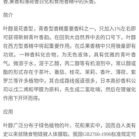
香,果香和薄荷香日化和食用香精中的头香。
简介
叶醇是花香型，青香型香精重要香料之一，只加入1%左右即
可获得新鲜青叶香韵。在回到大自然界中去的口号下，叶醇
在西方型香精中将起重要作用。在瓜果香精中只用微量即有
功效。一种香料化合物，为无色液体，具有优雅的青叶香
气。微溶于水，溶于乙醇，丙二醇等有机溶剂中，常以醇或
酯的形式存在于茶叶、番茄、桂花、茉莉、香叶、薄荷、紫
罗兰等许多植物中。其合成路线报道很多，日本高砂香料公
司以戊二烯和甲醛为原料，先生成二氢吡喃，然后在锂催化
作用下开环而得。
应用
叶醇广泛分布于绿色植物的叶、花和果实中，因而自人类有
史以来就随食物链被人体摄取。我国GB2760-1996标准规定可