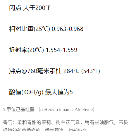
5.甲位己基桂醛 （α-Hexyl-cinnamic Aldehyde）
香气：柔和青甜的茉莉、树兰花气息，稍有些油脂气，带极
轻微的药草香底韵。香气飘逸，也较持久。