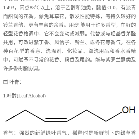
1.493，闪点88℃以上，溶于乙醇和油类，酸值<1.0，有淡青
而甜润的花香，像兔耳草花，散发性能特殊，有持久较好的
铃兰香韵，更有丰富的余香。用途 能用于许多香型，在好的
轻型花香格调中，它不会变动或减弱。代替或与羟基香茅醛
共用，可改进紫丁香、风信子、铃兰、忍冬花等香气。在各
种百花型的香皂、洗涤剂、化妆品、盥洗用品和香水香精
中，可赋予不寻常的花香、粉香及尾韵。能与紫罗兰酮类及
许多香树脂协调。
㈢ 叶青：
1.叶醇(Leaf Alcohol)
香气：强烈的新鲜绿叶香气，稀释时是新鲜割下的绿草香