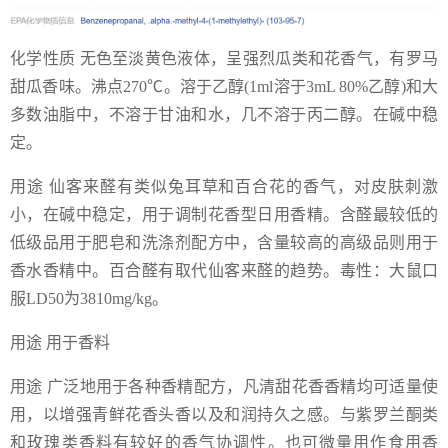
化学性质 无色至淡黄色液体，呈强烈瓜类和花香气，有罗马
甜瓜香味。沸点270℃。溶于乙醇(1ml溶于3mL 80%乙醇)和大
多数油脂中，不溶于甘油和水，几不溶于丙二醇。在碱中稳
定。
用途 仙客来醛有类似兔耳草和百合花的香气，对皮肤刺激
小，在碱中稳定，用于调制花香型日用香精。含醛最较低的
低级品用于肥皂和洗涤剂配方中，含量较高的高级品则用于
香水香精中。百合醛有取代仙客来醛的趋势。毒性：大鼠口
服LD50为3810mg/kg。
用途 用于香料
用途 广泛地用于各种香精配方，凡清甜花香香精均可适量使
用，以增强青鲜花香头香以及和润持久之感。与紫罗兰酮类
和玫瑰类香料有较好的香气协调性。也可微量用作食用香