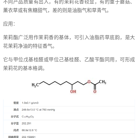
不同产品质量有出入，有的茉莉花香较显，有的重于蘑菇、
薰衣草或有焦糖甜气，差的则是油脂气和草青气。
应用：
茉莉酯广泛用作茉莉香的基体，可引入油脂药草底韵，是大
花茉莉净油的特征香气。
它与甲位戊基桂醛或甲位己基桂醛、乙酸苄酯同用，可形成
茉莉花的基本格调。