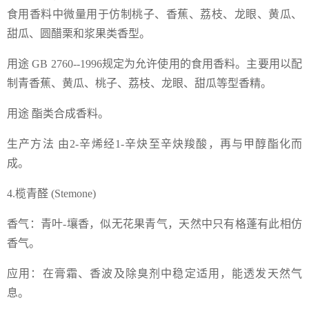
食用香料中微量用于仿制桃子、香蕉、荔枝、龙眼、黄瓜、
甜瓜、圆醋栗和浆果类香型。
用途 GB 2760--1996规定为允许使用的食用香料。主要用以配
制青香蕉、黄瓜、桃子、荔枝、龙眼、甜瓜等型香精。
用途 酯类合成香料。
生产方法 由2-辛烯经1-辛炔至辛炔羧酸，再与甲醇酯化而
成。
4.榄青醛 (Stemone)
香气：青叶-壤香，似无花果青气，天然中只有格蓬有此相仿
香气。
应用：在膏霜、香波及除臭剂中稳定适用，能透发天然气
息。