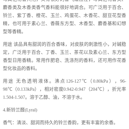
麝香类及木香类香气香料能很好地调合。可广泛用于百合、
铃兰、紫丁香、橙花、玉兰、鸡蛋花、木香花、甜豆花型香
精，也可用于素心兰、香薇东方型、木香型、麝香基和幻想
型等香精。
用途 该品具有甜润的百合香味，对皮肤的刺激性小，对碱稳
定，广泛用于百合、丁香、玉兰、茶花以及素心兰、东方型
香型日用香精。常用作肥皂、洗涤剂的香料，还可用作花香
型化妆品的香料。
用途 无色透明液体。沸点126-127℃（0.80kPa），96-
98℃（0.133kPa），相对密度0.942-0.947（204℃），折光率
1.504-1.507。溶于乙醇、油，不溶于水。
4.新铃兰醛(Lyral)
香气：清淡、甜润而持久的铃兰香韵，更有丰富的余香。