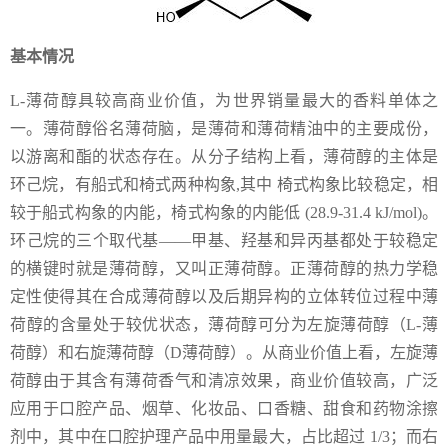
基本情况
L-薄荷醇具较高商业价值，为世界销量最大的香料单体之
一。薄荷醇俗名薄荷脑，是薄荷和薄荷精油中的主要成份，
以游离和酯的状态存在。从分子结构上看，薄荷醇的主体是
环己烷，有船式和椅式两种构象,其中 椅式构象比较稳定，相
较于船式构象的内能，椅式构象的内能低 (28.9-31.4 kJ/mol)。
环己烷的三个取代基——甲基、羟基和异丙基都处于较稳定
的横键时就是薄荷醇，又叫正薄荷醇。正薄荷醇的热力学稳
定性使得其在合成薄荷醇以及后期异构的立体转位过程中薄
荷醇的含量处于较优状态，薄荷醇可分为左旋薄荷醇（L-薄
荷醇）和右旋薄荷醇（D薄荷醇）。从商业价值上看，左旋薄
荷醇由于其含有薄荷香气和清凉效果，商业价值较高，广泛
应用于口腔产品、烟草、化妆品、口香糖、甜食和药物涂擦
剂中，其中在口腔护理产品中用量最大，占比超过 1/3；而右