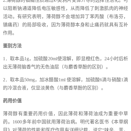
2.薄荷醇的镇痛性质通过κ-类鸦片受体介导的选择性活化。可
以阻断钠通道降低电压敏感性，从而降低了刺激肌肉的神经
活动。有研究表明，薄荷醇不会增加异丁苯丙酸（布洛芬，
镇痛药）的局部吸收，因为薄荷醇本身和止痛药就具有互补
作用。
鉴别方法
1．取本品1g，加硫酸20ml使溶解，即显橙红色，24小时后析
出无薄荷脑香气的无色油层（与麝香草酚的区别）。
2．取本品50mg，加冰醋酸1ml 使溶解，加硫酸6滴与硝酸1滴
的冷混合液，仅显淡黄色（与麝香草酚的区别）。
药用价值
薄荷醇有重要药用价值，因此薄荷和薄荷油成为重要中草
药。1600多年前中国就用薄荷治病。明代著名医书《本草纲
目》对薄荷的性能和医疗作用有详细记载，说它“味辛、苦，