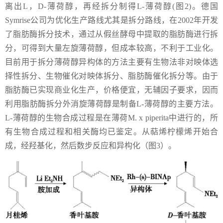
离出L，D-薄荷醇，再经拆分制得L-薄荷醇(图2)。德国
Symrise公司为优化生产路线尤其是拆分路线，在2002年开发
了脂肪酶拆分技术，通过从假丝酵母中提取的脂肪酶进行拆
分，可得到大量左旋薄荷醇，但成本较高，不利于工业化。
目前用于拆分薄荷醇异构体的方法主要有生物法非对映体选
择性拆分、生物催化对映体拆分、脂肪酶催化拆分等。由于
脂肪酶已实现商业化生产，价格便宜，无辅因子要求，因而
利用脂肪酶拆分外消旋薄荷醇是制备L-薄荷醇的主要方法。
L-薄荷醇的生物合成过程是在薄荷M. x piperita中进行的，所
有生物合成过程和相关酶均已鉴定。从萜烯柠檬烯开始合
成，经羟基化，然后数步反应和异构化（图3）。