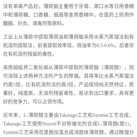
没有单离产品好。薄荷脑主要用于牙膏、漱口水等日用香精
中和薄荷糖、口香糖、烟酒等食用香精中。在医药上则用作
醒脑、针灸、清毒剂等原料。
工业上从薄荷中提取薄荷油和薄荷脑采用水蒸汽蒸馏法和有
机溶剂提取法，前者提取效率低，得油率为0.5-0.6%，后者存
在有机溶剂残留的毒性。
采用超临界二氧化碳从薄荷中提取的薄荷脑（薄荷醇），则
可消除上述两种方法所产生的弊端。其得率比水蒸汽蒸馏法
约高5倍，比有机溶剂法约高3倍，产品保持纯天然特征，质
量好，纯度高，无溶剂残留毒性，易达到出口要求，具有更
好的竞争力，可以占领市场。
近年来，L-薄荷醇主要由Takasago工艺和Symrise工艺合成，
Takasago工艺使用Noyori不对称催化剂合成L-薄荷醇(图1)，
Symrise工艺采用百里酚加氢合成消旋体薄荷醇，通过精馏分