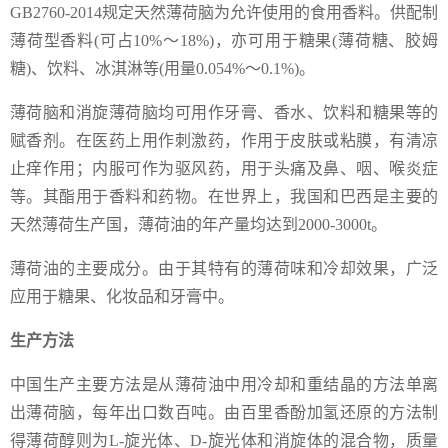
GB2760-2014规定天然薄荷脑为允许使用的食用香料。供配制
薄荷型香料(可占10%～18%)，亦可用于糖果(薄荷糖、胶姆
糖)、饮料、冰淇淋等(用量0.054%～0.1%)。
薄荷脑和消旋薄荷脑均可用作牙膏、香水、饮料和糖果等的
赋香剂。在医药上用作刺激药，作用于皮肤或粘膜，有清凉
止痒作用；内服可作为驱风药，用于头痛及鼻、咽、喉炎症
等。其酯用于香料和药物。在世界上，我国和巴西是主要的
天然薄荷生产国，薄荷油的年产量均达到2000-3000t。
薄荷油的主要成分。由于其特有的薄荷味和冷却效果，广泛
应用于糖果、化妆品和牙膏中。
生产方法
中国生产主要方法是从薄荷油中用冷却和重结晶的方法单离
出薄荷脑，每年出口数百吨。由百里香酚加氢还原的方法制
得薄荷醇则为L-旋光体、D-旋光体和消旋体的混合物，质量