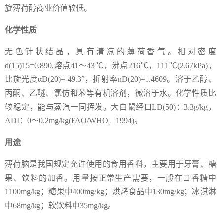
旋薄荷醇商业价值较低。
化学性质
无色针状结晶，具有清凉的薄荷香气。相对密度
d(15)15=0.890,熔点41～43℃，沸点216℃，111℃(2.67kPa)，
比旋光度αD(20)=-49.3°，折射率nD(20)=1.4609。溶于乙醇、
丙酮、乙醚、氯仿和苯等有机溶剂，微溶于水。化学性质比
较稳定，能与蒸汽一同挥发。大白鼠经口LD(50)：3.3g/kg，
ADI：0～0.2mg/kg(FAO/WHO，1994)。
用途
薄荷脑是我国规定允许使用的食用香料，主要用于牙膏、糖
果、饮料的加香。用量按正常生产需要，一般在口香糖中
1100mg/kg；糖果中400mg/kg；烘烤食品中130mg/kg；冰淇淋
中68mg/kg；软饮料中35mg/kg。