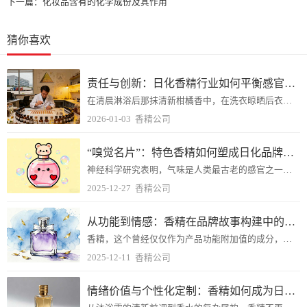
下一篇：
化妆品含有的化学成份及其作用
猜你喜欢
责任与创新：日化香精行业如何平衡感官体验与生态友好？
在清晨淋浴后那抹清新柑橘香中，在洗衣晾晒后衣物飘散的淡雅花香里，日化香精悄无声息地塑造着我们的日常生活体验。
2026-01-03
香精公司
“嗅觉名片”：特色香精如何塑成日化品牌的隐形标识
神经科学研究表明，气味是人类最古老的感官之一，与记忆和情绪的联系最为直接。当特定气味与品牌建立稳定关联时，便形成了难以复制的竞争优势。
2025-12-27
香精公司
从功能到情感：香精在品牌故事构建中的核心作用
香精，这个曾经仅仅作为产品功能附加值的成分，如今已演变为品牌叙事中的核心角色，成为连接产品功能与消费者情感的关键桥梁。
2025-12-11
香精公司
情绪价值与个性化定制：香精如何成为日化品牌的营销新引擎