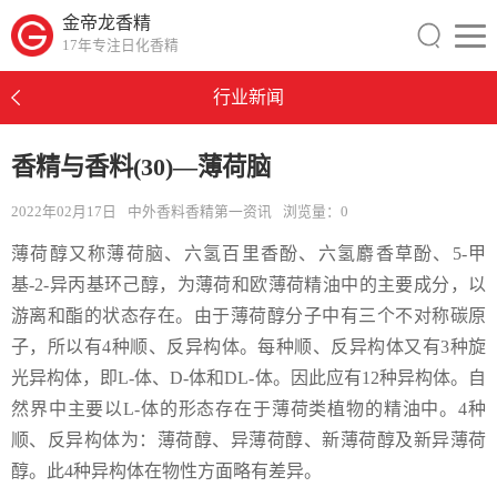
金帝龙香精
17年专注日化香精
行业新闻
香精与香料(30)—薄荷脑
2022年02月17日
中外香料香精第一资讯
浏览量：
0
薄荷醇又称薄荷脑、六氢百里香酚、六氢麝香草酚、5-甲
基-2-异丙基环己醇，为薄荷和欧薄荷精油中的主要成分，以
游离和酯的状态存在。由于薄荷醇分子中有三个不对称碳原
子，所以有4种顺、反异构体。每种顺、反异构体又有3种旋
光异构体，即L-体、D-体和DL-体。因此应有12种异构体。自
然界中主要以L-体的形态存在于薄荷类植物的精油中。4种
顺、反异构体为：薄荷醇、异薄荷醇、新薄荷醇及新异薄荷
醇。此4种异构体在物性方面略有差异。