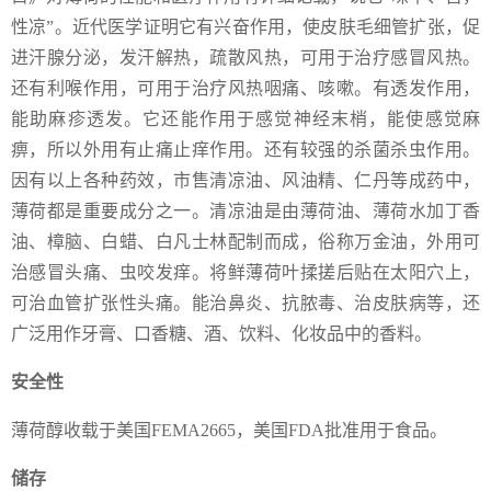
性凉”。近代医学证明它有兴奋作用，使皮肤毛细管扩张，促
进汗腺分泌，发汗解热，疏散风热，可用于治疗感冒风热。
还有利喉作用，可用于治疗风热咽痛、咳嗽。有透发作用，
能助麻疹透发。它还能作用于感觉神经末梢，能使感觉麻
痹，所以外用有止痛止痒作用。还有较强的杀菌杀虫作用。
因有以上各种药效，市售清凉油、风油精、仁丹等成药中，
薄荷都是重要成分之一。清凉油是由薄荷油、薄荷水加丁香
油、樟脑、白蜡、白凡士林配制而成，俗称万金油，外用可
治感冒头痛、虫咬发痒。将鲜薄荷叶揉搓后贴在太阳穴上，
可治血管扩张性头痛。能治鼻炎、抗脓毒、治皮肤病等，还
广泛用作牙膏、口香糖、酒、饮料、化妆品中的香料。
安全性
薄荷醇收载于美国FEMA2665，美国FDA批准用于食品。
储存