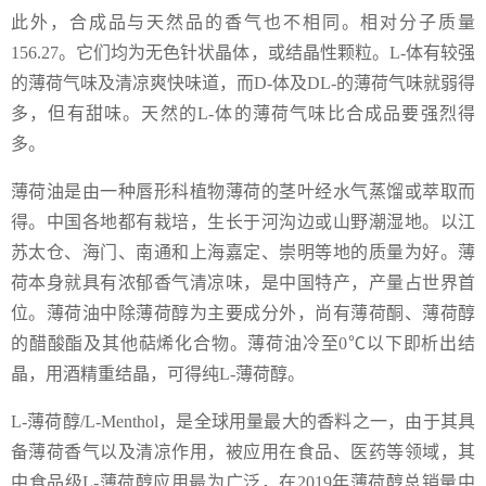
此外，合成品与天然品的香气也不相同。相对分子质量
156.27。它们均为无色针状晶体，或结晶性颗粒。L-体有较强
的薄荷气味及清凉爽快味道，而D-体及DL-的薄荷气味就弱得
多，但有甜味。天然的L-体的薄荷气味比合成品要强烈得
多。
薄荷油是由一种唇形科植物薄荷的茎叶经水气蒸馏或萃取而
得。中国各地都有栽培，生长于河沟边或山野潮湿地。以江
苏太仓、海门、南通和上海嘉定、崇明等地的质量为好。薄
荷本身就具有浓郁香气清凉味，是中国特产，产量占世界首
位。薄荷油中除薄荷醇为主要成分外，尚有薄荷酮、薄荷醇
的醋酸酯及其他萜烯化合物。薄荷油冷至0℃以下即析出结
晶，用酒精重结晶，可得纯L-薄荷醇。
L-薄荷醇/L-Menthol，是全球用量最大的香料之一，由于其具
备薄荷香气以及清凉作用，被应用在食品、医药等领域，其
中食品级L-薄荷醇应用最为广泛，在2019年薄荷醇总销量中