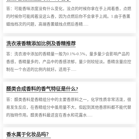
答：
可能香味浓度没有什么变化，没点的时候你拿在手上闻着香，点燃
的时候你可能闻着没这么香，因为点燃后你不会拿手上闻。1.由于香薰
蜡烛档次的问题，高端香薰蜡烛点燃后香精......
洗衣液香精添加比例及香精推荐
答：
洗衣液中添加的香精量一般为0.1%-0.5%，量多量少会影响产品的
香感，香精量多的，产品中的香感浓郁，量少则较轻淡。香精含量应控
制在一个合适的比例内就好。适用于......
醛类合成香料的香气特征是什么?
答：
醛类香料是香精组分中的主要香原料之一，化学性质非常活泼，很
易发生反应，在香精组分中虽用量不大，但起到其他香原料都不能代替
的独特作用。醛类香料最适宜在香水和花露水......
香水属于化妆品吗？