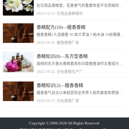
在日用品香精里，花香香气的重要性是不言而喻的。几乎所有的香精里面都有花香成分，有的含有一种花香，有的则含有多种花香。自然界里有香味的花实在太多了，举不胜举，我们...
2022-12-15
日用品香精香料
香精配方(10)—檀香香精
檀香香精1人造檀香 30 岩兰草油 5 柏木油 10岩蔷薇浸膏 2 芫荽籽油 5 檀香醚 10秘鲁香树脂 5 香叶油 4 香豆素 6β-紫罗兰酮 5 丁香油 3...
2022-10-31
檀香香精厂家
香精知识(8)—东方型香精
高档的东方香水香精要用东印度檀香油作主香成分，但现在东印度檀香油价格昂贵而不易得，中低档香精用不起，只能用其他木香香料代替，常用的有檀香208、檀香803、血柏...
2022-10-22
日化香精生产厂
香精知识(2)—檀香香精
檀香香气自古以来就受到全世界人民的喜爱和赞扬，东印度檀香的香气更被调香师视为“上帝的佳作”之一，不单香气好，留香持久，香气强度大，与各种香型的配伍性也不错，不少...
2022-10-15
日化香精厂家
Copyright © 2006-2026 All Rights Reserved.