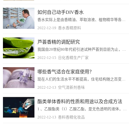
如何自己动手DIV香水
香水实际上是由香精油、萃取溶液、植物精华等各种芳香蔟化学原料配制而成。在这儿，只向大家介绍一种简单的香水制作方法：香精油、萃取溶液、植物精华油这三种原料调制的香...
2022-12-19
香水香精原料
芦荟香精的调配研究
我国自20世纪80年代初引进试种芦荟到目前为止，种植面积已达12000亩。较大的如云南省约有4500亩，引种的品种以产于云南元江河谷的野生中国芦荟为主。芦荟含有...
2022-12-15
日化香精生产厂家
哪些香气适合在家庭使用？
现在人们的生活水平不断提高，住宅结构随之百变，家里要求具有新鲜的自然气息。在室内释放香气的有液体、固体和气雾3种形式，特别是气雾可以在瞬间迅速给空气赋香，其香气...
2022-12-13
空气清新剂香味
酯类单体香料的性质和用途以及合成方法
1 、乙酸酯类（1）乙酸乙酯，是无色透明的液体，相对密度0.90，沸点77℃，具有愉快的水果香气，主要用于香蕉、葡萄、菠萝、桃子、柠檬、梨、甜瓜等的水果香精。其...
2022-12-13
香料香精化妆品